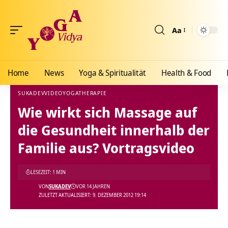
Aa
Größenänderun
Home
News
Yoga & Spiritualität
Health & Food
SUKADEV
VIDEO
YOGATHERAPIE
Wie wirkt sich Massage auf
Yoga Vidya Blog - Yoga, Meditation und Ayurveda
>
Blog
>
Videos
>
Video
>
Wie wirkt
die Gesundheit innerhalb der
Familie aus? Vortragsvideo
LESEZEIT: 1 MIN
VON
SUKADEV
VOR 14 JAHREN
ZULETZT AKTUALISIERT: 9. DEZEMBER 2012 19:14