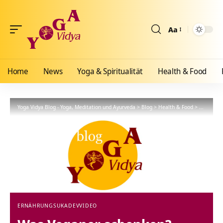
Aa
Größenänderun
Home
News
Yoga & Spiritualität
Health & Food
Yoga Vidya Blog - Yoga, Meditation und Ayurveda
>
Blog
>
Health & Food
>
Ernährun
ERNÄHRUNG
SUKADEV
VIDEO