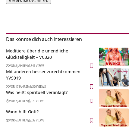
Alternative:
Das könnte dich auch interessieren
Meditiere über die unendliche
Glückseligkeit – VC320
VOR 8 JAHREN
541 VIEWS
Mit anderen besser zurechtkommen –
YVS019
VOR 17 JAHREN
326 VIEWS
Was heißt spirituell veranlagt?
VOR 7 JAHREN
578 VIEWS
Wann hilft Gott?
VOR 6 JAHREN
532 VIEWS