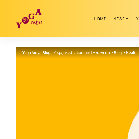
HOME
NEWS
Y
Yoga Vidya Blog - Yoga, Meditation und Ayurveda
>
Blog
>
Health