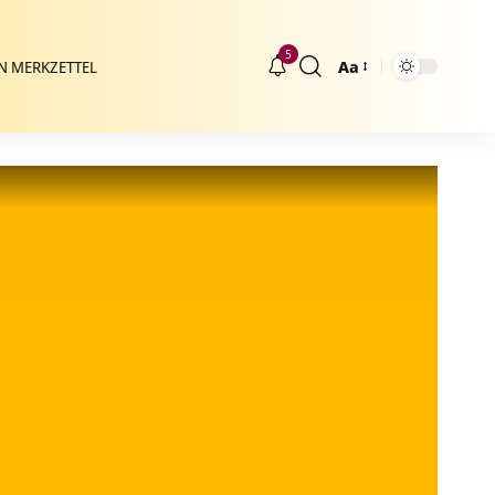
5
Aa
N MERKZETTEL
Größenänderung