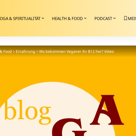
OGA & SPIRITUALITÄT
HEALTH & FOOD
PODCAST
MEI
 & Food
>
Ernährung
>
Wo bekommen Veganer ihr B12 her? Video