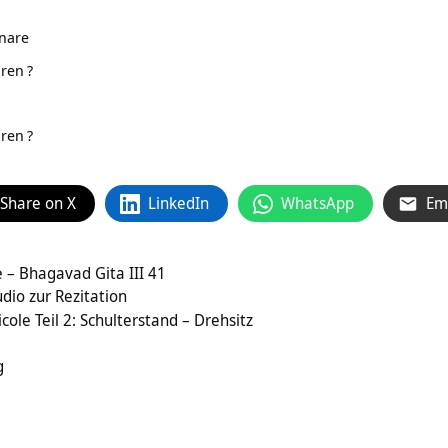
nare
uren
?
uren
?
Share on X
LinkedIn
WhatsApp
Em
 – Bhagavad Gita III 41
dio zur Rezitation
ole Teil 2: Schulterstand – Drehsitz
g