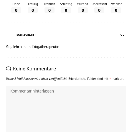
Liebe
Traurig
Fröhlich
Schläfrig
Wütend
Überrascht
Zwinker
0
0
0
0
0
0
0
MAHASHAKTI
Yogalehrerin und Yogatherapeutin
Keine Kommentare
Deine E-Mail-Adresse wird nicht veröffentlicht.
Erforderliche Felder sind mit
*
markiert.