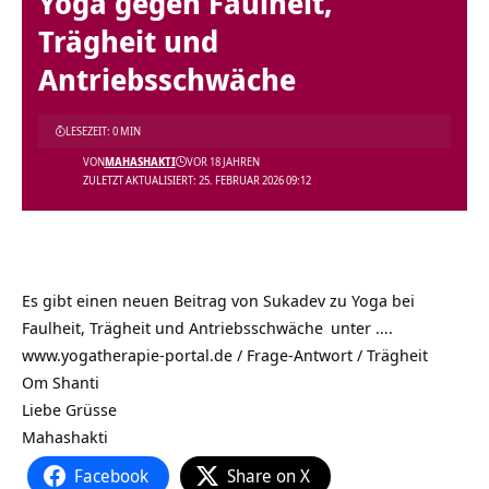
Yoga gegen Faulheit,
Trägheit und
Antriebsschwäche
LESEZEIT: 0 MIN
VON
MAHASHAKTI
VOR 18 JAHREN
ZULETZT AKTUALISIERT: 25. FEBRUAR 2026 09:12
Es gibt einen neuen Beitrag von Sukadev zu
Yoga bei
Faulheit, Trägheit und Antriebsschwäche
unter ….
www.yogatherapie-portal.de /
Frage-Antwort / Trägheit
Om Shanti
Liebe Grüsse
Mahashakti
Facebook
Share on X