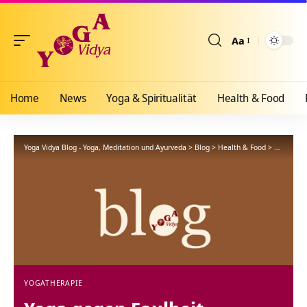
Aa
Größenänderun
Home
News
Yoga & Spiritualität
Health & Food
Yoga Vidya Blog - Yoga, Meditation und Ayurveda
>
Blog
>
Health & Food
>
Yogathera
YOGATHERAPIE