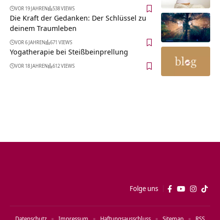
VOR 19 JAHREN
538 VIEWS
Die Kraft der Gedanken: Der Schlüssel zu
deinem Traumleben
VOR 6 JAHREN
671 VIEWS
Yogatherapie bei Steißbeinprellung
VOR 18 JAHREN
612 VIEWS
Folge uns
Datenschutz
Impressum
Haftungsausschluss
Sitemap
RSS