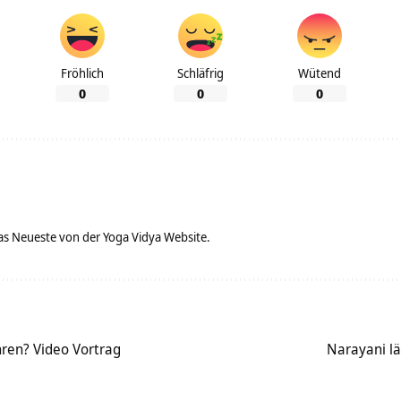
Fröhlich
Schläfrig
Wütend
0
0
0
as Neueste von der Yoga Vidya Website.
hren? Video Vortrag
Narayani lä