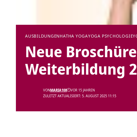
AUSBILDUNGEN
HATHA YOGA
YOGA PSYCHOLOGIE
Y
Neue Broschüre
Weiterbildung 
VON
MARIA108
VOR 15 JAHREN
ZULETZT AKTUALISIERT: 5. AUGUST 2025 11:15