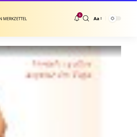
6
Aa
N MERKZETTEL
Größenänderung