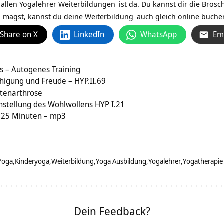
 allen
Yogalehrer Weiterbildungen
ist da. Du kannst dir die
Brosc
 magst, kannst du deine
Weiterbildung
auch gleich online buche
Share on X
LinkedIn
WhatsApp
Em
s – Autogenes Training
higung und Freude – HYP.II.69
ttenarthrose
nstellung des Wohlwollens HYP I.21
 25 Minuten – mp3
Yoga
Kinderyoga
Weiterbildung
Yoga Ausbildung
Yogalehrer
Yogatherapie
Dein Feedback?