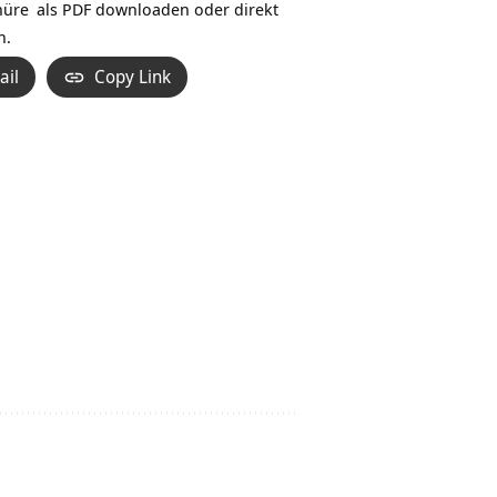
hüre
als PDF downloaden oder direkt
n.
ail
Copy Link