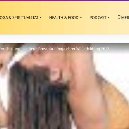
OGA & SPIRITUALITÄT
HEALTH & FOOD
PODCAST
MEI
>
Ausbildungen
>
Neue Broschüre: Yogalehrer Weiterbildung 2012