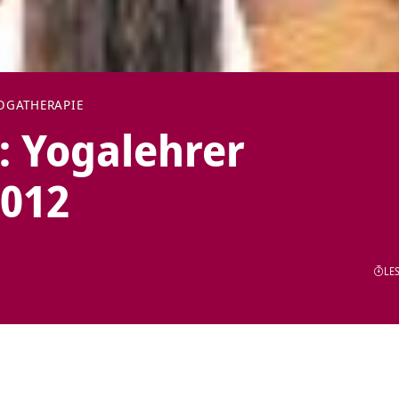
OGATHERAPIE
: Yogalehrer
2012
LES