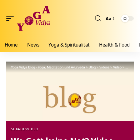
Aa
Größenänderun
Home
News
Yoga & Spiritualität
Health & Food
Yoga Vidya Blog - Yoga, Meditation und Ayurveda
>
Blog
>
Videos
>
Video
>
Wo Gott 
SUKADEV
VIDEO