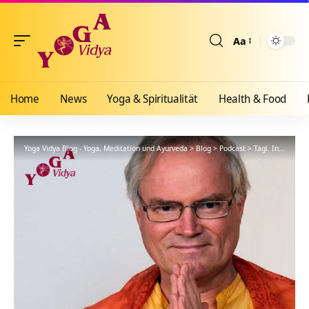
Aa
Größenänderun
Home
News
Yoga & Spiritualität
Health & Food
Yoga Vidya Blog - Yoga, Meditation und Ayurveda
>
Blog
>
Podcast
>
Tägl. Inspiration