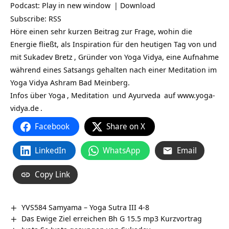
Podcast:
Play in new window
|
Download
Subscribe:
RSS
Höre einen sehr kurzen Beitrag zur Frage, wohin die
Energie fließt, als Inspiration für den heutigen Tag von und
mit
Sukadev Bretz
, Gründer von Yoga Vidya, eine Aufnahme
während eines Satsangs gehalten nach einer Meditation im
Yoga Vidya Ashram Bad Meinberg.
Infos über
Yoga
,
Meditation
und
Ayurveda
auf
www.yoga-
vidya.de
.
Facebook
Share on X
LinkedIn
WhatsApp
Email
Copy Link
YVS584 Samyama – Yoga Sutra III 4-8
Das Ewige Ziel erreichen Bh G 15.5 mp3 Kurzvortrag