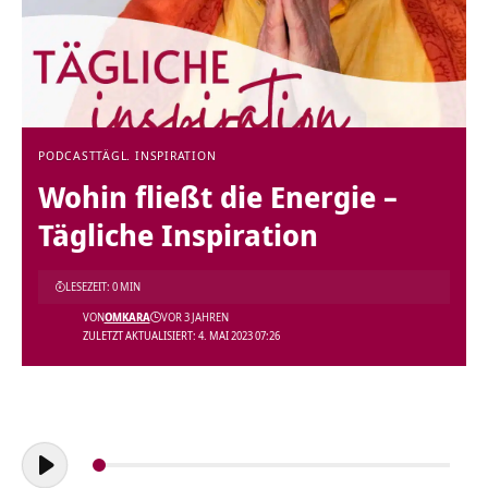
PODCAST
TÄGL. INSPIRATION
Wohin fließt die Energie –
Tägliche Inspiration
LESEZEIT: 0 MIN
VON
OMKARA
VOR 3 JAHREN
ZULETZT AKTUALISIERT: 4. MAI 2023 07:26
Audio-
Player