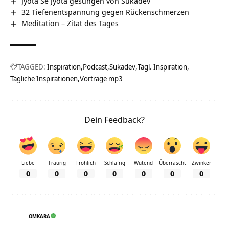
Jyota Se Jyota gesungen von Sukadev
32 Tiefenentspannung gegen Rückenschmerzen
Meditation – Zitat des Tages
TAGGED:
Inspiration
Podcast
Sukadev
Tägl. Inspiration
Tägliche Inspirationen
Vorträge mp3
Dein Feedback?
Liebe
Traurig
Fröhlich
Schläfrig
Wütend
Überrascht
Zwinker
0
0
0
0
0
0
0
OMKARA