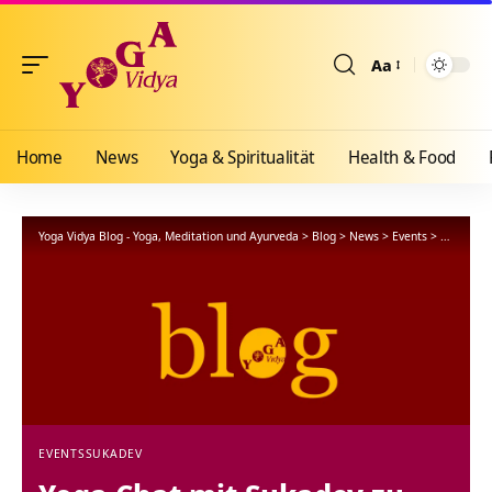
Aa
Größenänderun
Home
News
Yoga & Spiritualität
Health & Food
Yoga Vidya Blog - Yoga, Meditation und Ayurveda
>
Blog
>
News
>
Events
>
Yoga Chat
EVENTS
SUKADEV