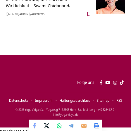
Wirklichkeit – Swami Chidananda
VOR 10 JAHREN
448 VIEWS
Folge uns
Datenschutz
Impressum
Haftungsausschluss
Sitemap
RSS
© 2026 Yoga Vidya e.V. · Yogaweg 7 · 32805 Horn‑Bad Meinberg · +49 5234 87‑0 ·
info@yoga‑vidya.de