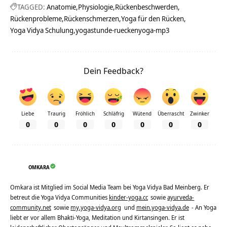
TAGGED:
Anatomie
Physiologie
Rückenbeschwerden
Rückenprobleme
Rückenschmerzen
Yoga für den Rücken
Yoga Vidya Schulung
yogastunde-rueckenyoga-mp3
Dein Feedback?
Liebe
Traurig
Fröhlich
Schläfrig
Wütend
Überrascht
Zwinker
0
0
0
0
0
0
0
OMKARA
Omkara ist Mitglied im Social Media Team bei Yoga Vidya Bad Meinberg. Er
betreut die Yoga Vidya Communities
kinder-yoga.cc
sowie
ayurveda-
community.net
sowie
my.yoga-vidya.org
und
mein.yoga-vidya.de
- An Yoga
liebt er vor allem Bhakti-Yoga, Meditation und Kirtansingen. Er ist