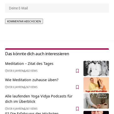
Alternative:
Das könnte dich auch interessieren
Meditation – Zitat des Tages
VOR 6 JAHREN
402 VIEWS
Wie Meditation zuhause üben?
VOR 6 JAHREN
567 VIEWS
Alle laufenden Yoga Vidya Podcasts für
dich im Überblick
VOR 4 JAHREN
561 VIEWS
02 Die Erfahrung der Höchsten