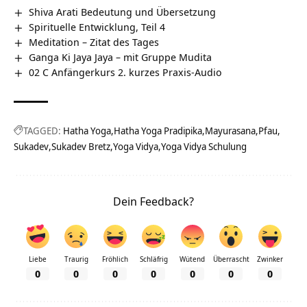
Shiva Arati Bedeutung und Übersetzung
Spirituelle Entwicklung, Teil 4
Meditation – Zitat des Tages
Ganga Ki Jaya Jaya – mit Gruppe Mudita
02 C Anfängerkurs 2. kurzes Praxis-Audio
TAGGED:
Hatha Yoga
Hatha Yoga Pradipika
Mayurasana
Pfau
Sukadev
Sukadev Bretz
Yoga Vidya
Yoga Vidya Schulung
Dein Feedback?
Liebe
Traurig
Fröhlich
Schläfrig
Wütend
Überrascht
Zwinker
0
0
0
0
0
0
0