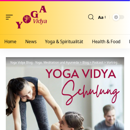
Aa
Größenänderun
Home
News
Yoga & Spiritualität
Health & Food
Yoga Vidya Blog - Yoga, Meditation und Ayurveda
>
Blog
>
Podcast
>
Vorträge
>
YVS40