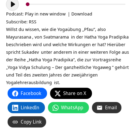
Audio-
Player
Podcast:
Play in new window
|
Download
Subscribe:
RSS
Willst du wissen, wie die Yogaübung „Pfau“, also
Mayurasana
, von
Svatmarama
in der
Hatha Yoga Pradipika
beschrieben wird und welche Wirkungen er hat? Hierüber
spricht
Sukadev
unter anderem in einer weiteren Folge aus
der Reihe „Hatha Yoga Pradipika“, die zur Vortragsreihe
„
Yoga Vidya Schulung – Der ganzheitliche Yogaweg
“ gehört
und Teil des zweiten Jahres der zweijährigen
Yogalehrerausbildung
ist.
Facebook
Share on X
LinkedIn
WhatsApp
Email
Copy Link