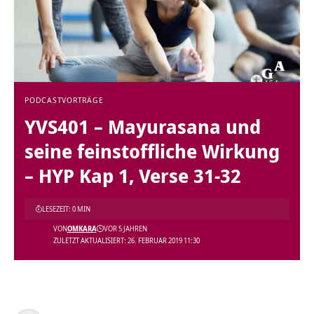
PODCAST
VORTRÄGE
YVS401 – Mayurasana und
seine feinstoffliche Wirkung
– HYP Kap 1, Verse 31-32
LESEZEIT: 0 MIN
VON
OMKARA
VOR 5 JAHREN
ZULETZT AKTUALISIERT: 26. FEBRUAR 2019 11:30