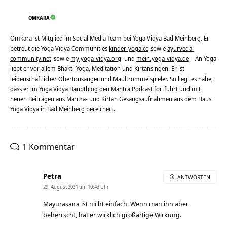
OMKARA
Omkara ist Mitglied im Social Media Team bei Yoga Vidya Bad Meinberg. Er
betreut die Yoga Vidya Communities
kinder-yoga.cc
sowie
ayurveda-
community.net
sowie
my.yoga-vidya.org
und
mein.yoga-vidya.de
- An Yoga
liebt er vor allem Bhakti-Yoga, Meditation und Kirtansingen. Er ist
leidenschaftlicher Obertonsänger und Maultrommelspieler. So liegt es nahe,
dass er im Yoga Vidya Hauptblog den Mantra Podcast fortführt und mit
neuen Beiträgen aus Mantra- und Kirtan Gesangsaufnahmen aus dem Haus
Yoga Vidya in Bad Meinberg bereichert.
1 Kommentar
Petra
ANTWORTEN
29. August 2021 um 10:43 Uhr
Mayurasana ist nicht einfach. Wenn man ihn aber
beherrscht, hat er wirklich großartige Wirkung.