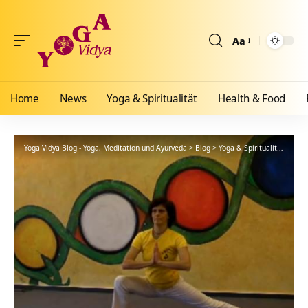
Aa
Größenänderun
Home
News
Yoga & Spiritualität
Health & Food
Yoga Vidya Blog - Yoga, Meditation und Ayurveda
>
Blog
>
Yoga & Spiritualität
>
Hath