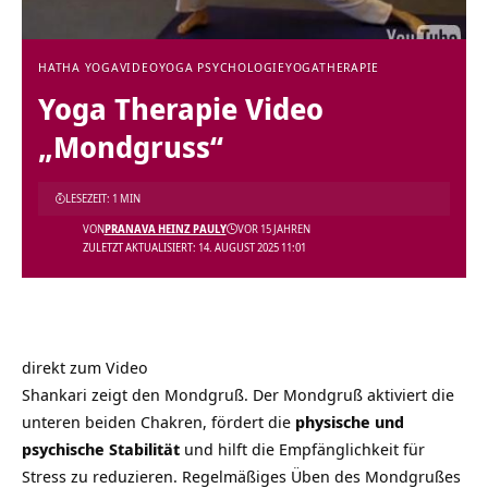
HATHA YOGA
VIDEO
YOGA PSYCHOLOGIE
YOGATHERAPIE
Yoga Therapie Video
„Mondgruss“
LESEZEIT: 1 MIN
VON
PRANAVA HEINZ PAULY
VOR 15 JAHREN
ZULETZT AKTUALISIERT: 14. AUGUST 2025 11:01
direkt zum Video
Shankari zeigt den Mondgruß. Der Mondgruß aktiviert die
unteren beiden Chakren, fördert die
physische und
psychische Stabilität
und hilft die Empfänglichkeit für
Stress zu reduzieren. Regelmäßiges Üben des Mondgrußes