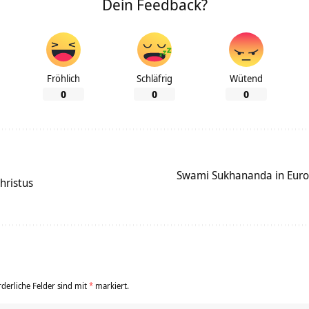
Dein Feedback?
Fröhlich
Schläfrig
Wütend
0
0
0
Swami Sukhananda in Europ
hristus
rderliche Felder sind mit
*
markiert.