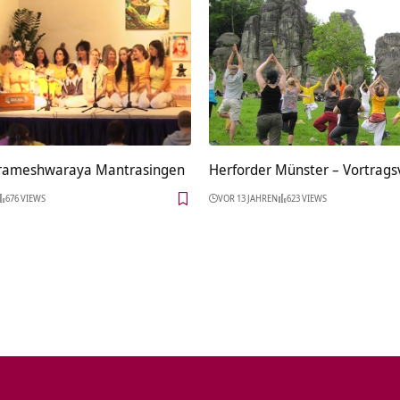
arameshwaraya Mantrasingen
Herforder Münster‏‎ – Vo
676 VIEWS
VOR 13 JAHREN
623 VIEWS