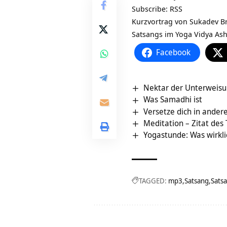
Subscribe:
RSS
Kurzvortrag von Sukadev B
Satsangs im Yoga Vidya As
Facebook
Nektar der Unterweisun
Was Samadhi ist
Versetze dich in andere
Meditation – Zitat des
Yogastunde: Was wirkli
TAGGED:
mp3
Satsang
Sats