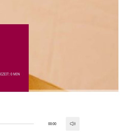
EZEIT: 0 MIN
00:00
Pfeiltasten