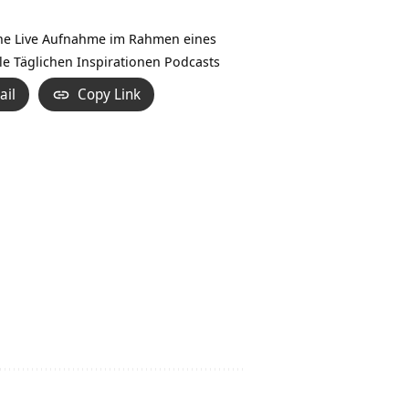
Hoch/Runter
benutzen,
eine Live Aufnahme im Rahmen eines
um
le Täglichen Inspirationen Podcasts
die
ail
Copy Link
Lautstärke
zu
regeln.