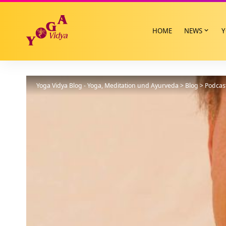
HOME
NEWS
Y
Yoga Vidya Blog - Yoga, Meditation und Ayurveda
>
Blog
>
Podcas