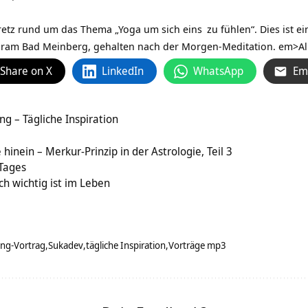
retz rund um das Thema „Yoga um sich
eins
zu fühlen“. Dies ist 
hram Bad Meinberg, gehalten nach der Morgen-Meditation. em>
Al
Share on X
LinkedIn
WhatsApp
Em
g – Tägliche Inspiration
 hinein – Merkur-Prinzip in der Astrologie, Teil 3
 Tages
ch wichtig ist im Leben
ang-Vortrag
Sukadev
tägliche Inspiration
Vorträge mp3