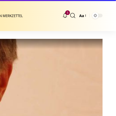
5
Aa
N MERKZETTEL
Größenänderung