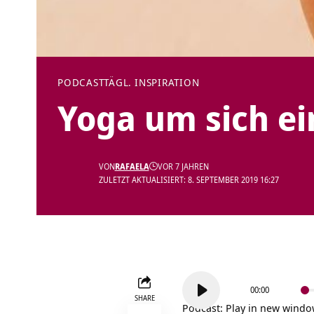
PODCAST
TÄGL. INSPIRATION
Yoga um sich ei
VON
RAFAELA
VOR 7 JAHREN
ZULETZT AKTUALISIERT: 8. SEPTEMBER 2019 16:27
Audio-
00:00
Player
SHARE
Podcast:
Play in new wind