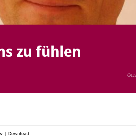
ns zu fühlen
LES
ow
|
Download