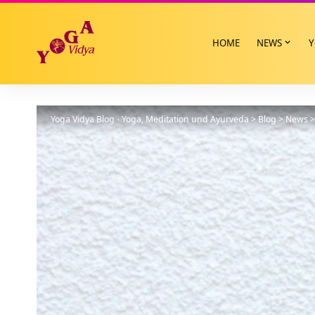
HOME
NEWS
Y
Yoga Vidya Blog - Yoga, Meditation und Ayurveda
>
Blog
>
News