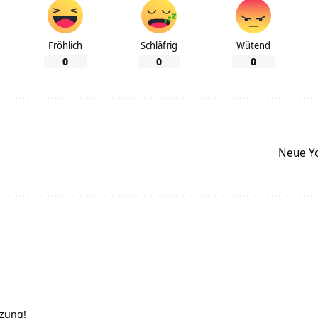
Fröhlich
Schläfrig
Wütend
0
0
0
Neue Yo
tzung!