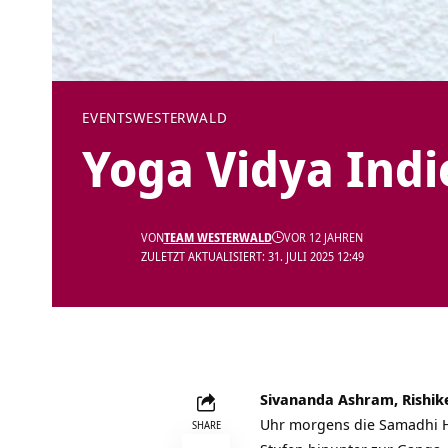
EVENTS
WESTERWALD
Yoga Vidya Indi
VON
TEAM WESTERWALD
VOR 12 JAHREN
ZULETZT AKTUALISIERT: 31. JULI 2025 12:49
Sivananda Ashram, Rishik
Uhr morgens die Samadhi H
SHARE