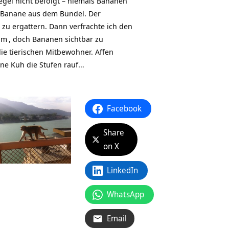
egel nicht befolgt – niemals Bananen
e Banane aus dem Bündel. Der
 zu ergattern. Dann verfrachte ich den
am
, doch Bananen sichtbar zu
die tierischen Mitbewohner. Affen
ine Kuh die Stufen rauf…
Facebook
Share
on X
LinkedIn
WhatsApp
Email