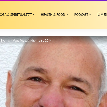
OGA & SPIRITUALITÄT
HEALTH & FOOD
PODCAST
MEI
>
Events
>
Yoga Vidya Indienreise 2014