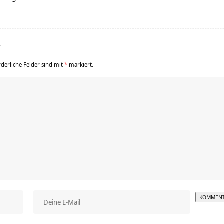
r
rderliche Felder sind mit
*
markiert.
Alterna