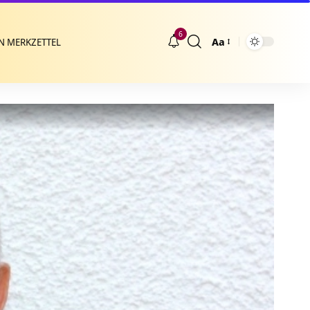
6
Aa
N MERKZETTEL
Größenänderung