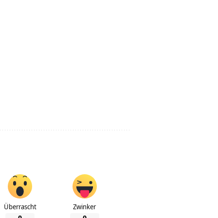
Überrascht
Zwinker
0
0