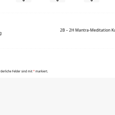
2B – 2H Mantra-Meditation Ku
g
rderliche Felder sind mit
*
markiert.