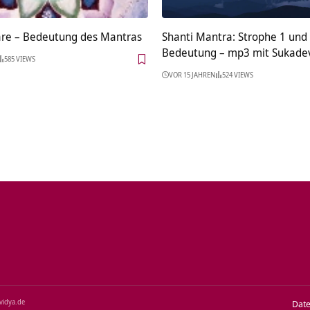
re – Bedeutung des Mantras
Shanti Mantra: Strophe 1 und 
Bedeutung – mp3 mit Sukade
585 VIEWS
VOR 15 JAHREN
524 VIEWS
‑vidya.de
Dat