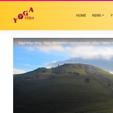
HOME
NEWS
Y
Yoga Vidya Blog - Yoga, Meditation und Ayurveda
>
Blog
>
News