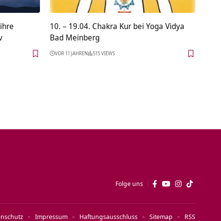
ihre
10. – 19.04. Chakra Kur bei Yoga Vidya
v
Bad Meinberg
VOR 11 JAHREN
515 VIEWS
Folge uns
enschutz
Impressum
Haftungsausschluss
Sitemap
RSS