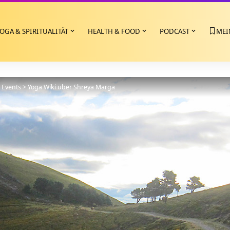
OGA & SPIRITUALITÄT
HEALTH & FOOD
PODCAST
MEI
>
Events
>
Yoga Wiki über Shreya Marga