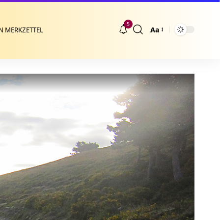
5
Aa
N MERKZETTEL
Größenänderung