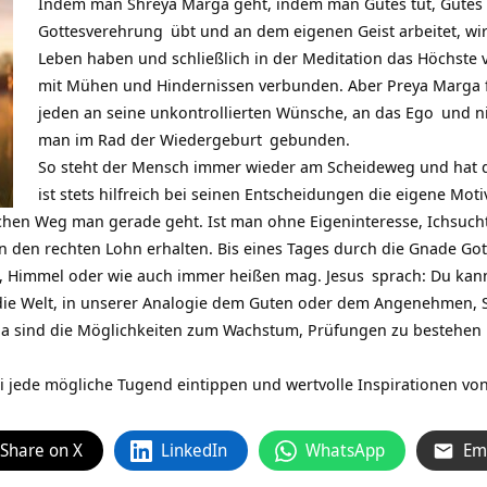
Indem man Shreya Marga geht, indem man Gutes tut, Gutes b
Gottesverehrung
übt und an dem eigenen Geist arbeitet, wird
Leben haben und schließlich in der Meditation das Höchste v
mit Mühen und Hindernissen verbunden. Aber Preya Marga füh
jeden an seine unkontrollierten Wünsche, an das
Ego
und n
man im Rad der
Wiedergeburt
gebunden.
So steht der Mensch immer wieder am Scheideweg und hat d
ist stets hilfreich bei seinen Entscheidungen die eigene Moti
lchen Weg man gerade geht. Ist man ohne Eigeninteresse,
Ichsuch
 den rechten Lohn erhalten. Bis eines Tages durch die Gnade Got
p, Himmel oder wie auch immer heißen mag.
Jesus
sprach: Du kann
 die Welt, in unserer Analogie dem Guten oder dem Angenehmen, 
a sind die Möglichkeiten zum Wachstum, Prüfungen zu bestehen
i jede mögliche Tugend eintippen und wertvolle Inspirationen vo
Share on X
LinkedIn
WhatsApp
Em