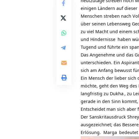
heutzutage streben noch 
einigen Ländern auf dieser
Menschen streben nach Vol
über seinen Lebensweg Ged
zu viel Macht und einem sc
und
Hindernisse
haben würd
Tugend und führte ein span
Das Angenehme und das Gut
unterschieden. Ein
Aspirant
sich am Anfang bewusst fü
Ein Mensch der lieber sic
möchte, geht den Weg des 
langfristig zu
Dukha
, zu L
gerade in den Sinn kommt, w
Entscheidet man sich aber 
Der Sanskritausdruck Shreya
ausgezeichnet; das Bessere,
Erlösung.
Marga
bedeutet