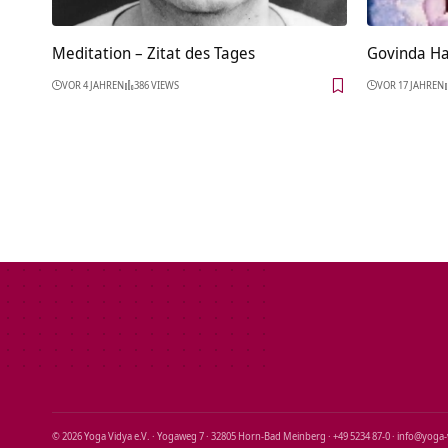
Meditation – Zitat des Tages
Govinda Ha
VOR 4 JAHREN
386 VIEWS
VOR 17 JAHREN
© 2026 Yoga Vidya e.V. · Yogaweg 7 · 32805 Horn‑Bad Meinberg · +49 5234 87‑0 · info@yoga