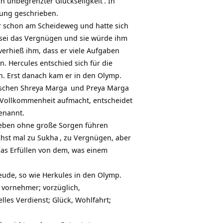
h unbegrenzter
Glückseligkeit
. In
sung geschrieben.
r schon am Scheideweg und hatte sich
 sei das Vergnügen und sie würde ihm
verhieß ihm, dass er viele Aufgaben
n. Hercules entschied sich für die
. Erst danach kam er in den Olymp.
ischen
Shreya Marga
und Preya Marga
r Vollkommenheit aufmacht, entscheidet
enannt.
Leben ohne große Sorgen führen
chst mal zu
Sukha
, zu Vergnügen, aber
as Erfüllen von dem, was einem
reude, so wie Herkules in den Olymp.
, vornehmer; vorzüglich,
lles Verdienst; Glück, Wohlfahrt;