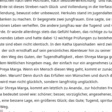
Menschen nach dem Höchsten, nach
Selbstverwirklichung
und nac
 Erde ist dieses Streben nach
Glück
und Vollendung in die Verfas
lendung, bewusst oder unbewusst. Herkules stand im Jugendalte
anken zu machen. Er begegnete zwei Jungfrauen. Eine sagte, sie
hönen Leben verhelfen. Die andere Jungfrau war die
Tugend
und 
e. Er würde allerdings stets das Gefühl haben, das richtige zu tu
nendes Leben und hatte dabei 12 wichtige Prüfungen zu bestehen
e sind eben nicht identisch. In den
Katha Upanishaden
wird zw
der sich ernsthaft auf sein persönliches Abenteuer hin zu seine
r den Weg des Guten, der
Tugendhaftigkeit
, eben Shreya Marga g
h dem Weltlichen hingeben mag, der einfach nur ein angenehmes 
Preya Marga. Wenn ein Mensch diesen Weg geht, kommt er zunä
eiden. Warum? Denn durch das Erfüllen von Wünschen und durch d
ird man nicht glücklich, sondern langfristig unglücklich.
für Shreya Marga, kommt am letztlich zu
Ananda
, zur höchsten F
 bedeutet soviel wie: schöner; besser, vorzüglicher, angesehener
 eine bessere Lage, ein größeres Glück; das Gute; Tugend, spiritue
 Weg.