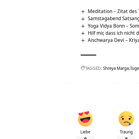
Meditation – Zitat des
Samstagabend Satsang
Yoga Vidya Bonn – Som
Hilf mir, dass ich nich
Aischwarya Devi – Kriy
TAGGED:
Shreya Marga
Tug
Liebe
Traurig
0
0