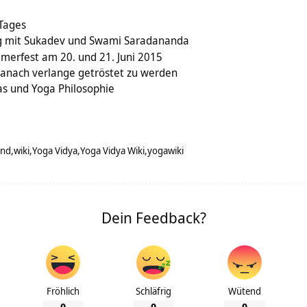
 Tages
 mit Sukadev und Swami Saradananda
merfest am 20. und 21. Juni 2015
t danach verlange getröstet zu werden
as und Yoga Philosophie
end
wiki
Yoga Vidya
Yoga Vidya Wiki
yogawiki
Dein Feedback?
Fröhlich
Schläfrig
Wütend
0
0
0