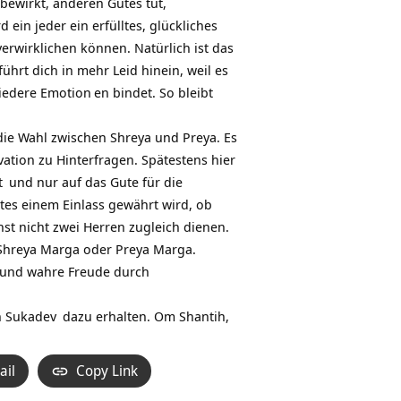
ewirkt, anderen Gutes tut,
 ein jeder ein erfülltes, glückliches
erwirklichen können. Natürlich ist das
rt dich in mehr Leid hinein, weil es
iedere
Emotion
en bindet. So bleibt
ie Wahl zwischen Shreya und Preya. Es
vation zu Hinterfragen. Spätestens hier
t
und nur auf das Gute für die
tes einem Einlass gewährt wird, ob
st nicht zwei Herren zugleich dienen.
Shreya Marga oder Preya Marga.
 und wahre Freude durch
n
Sukadev
dazu erhalten. Om Shantih,
ail
Copy Link