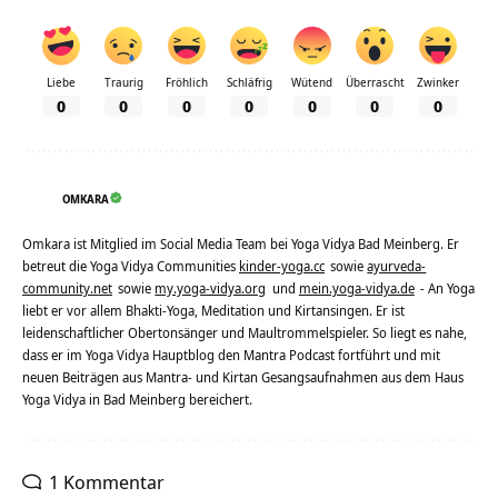
Liebe
Traurig
Fröhlich
Schläfrig
Wütend
Überrascht
Zwinker
0
0
0
0
0
0
0
OMKARA
Omkara ist Mitglied im Social Media Team bei Yoga Vidya Bad Meinberg. Er
betreut die Yoga Vidya Communities
kinder-yoga.cc
sowie
ayurveda-
community.net
sowie
my.yoga-vidya.org
und
mein.yoga-vidya.de
- An Yoga
liebt er vor allem Bhakti-Yoga, Meditation und Kirtansingen. Er ist
leidenschaftlicher Obertonsänger und Maultrommelspieler. So liegt es nahe,
dass er im Yoga Vidya Hauptblog den Mantra Podcast fortführt und mit
neuen Beiträgen aus Mantra- und Kirtan Gesangsaufnahmen aus dem Haus
Yoga Vidya in Bad Meinberg bereichert.
1 Kommentar