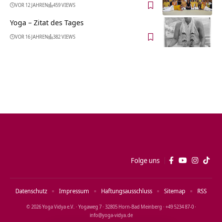
VOR 12 JAHREN
459 VIEWS
Yoga – Zitat des Tages
VOR 16 JAHREN
382 VIEWS
Folge uns
Datenschutz
Impressum
Haftungsausschluss
Sitemap
RSS
© 2026 Yoga Vidya e.V. · Yogaweg 7 · 32805 Horn‑Bad Meinberg · +49 5234 87‑0 ·
info@yoga‑vidya.de