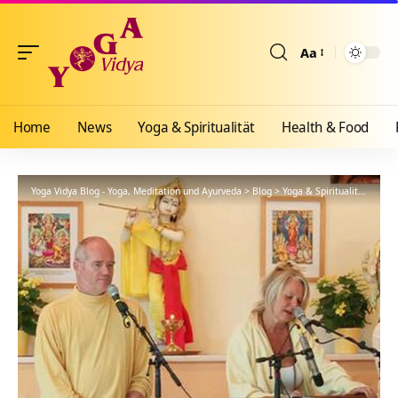
Aa
Größenänderun
Home
News
Yoga & Spiritualität
Health & Food
Yoga Vidya Blog - Yoga, Meditation und Ayurveda
>
Blog
>
Yoga & Spiritualität
>
Hath