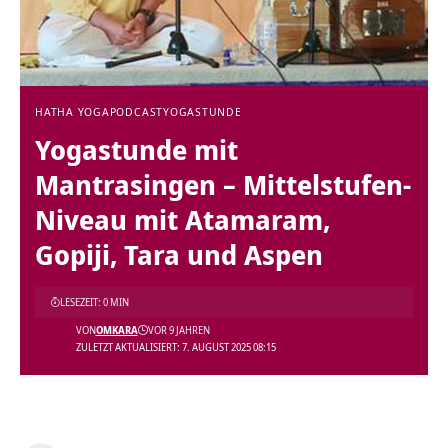
HATHA YOGA
PODCAST
YOGASTUNDE
Yogastunde mit
Mantrasingen – Mittelstufen-
Niveau mit Atamaram,
Gopiji, Tara und Aspen
LESEZEIT: 0 MIN
VON
OMKARA
VOR 9 JAHREN
ZULETZT AKTUALISIERT: 7. AUGUST 2025 08:15