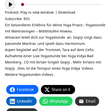
Audio-
Player
Podcast:
Play in new window
|
Download
Subscribe:
RSS
Ein besonderes Erlebnis für deine
Yoga-Praxis
: Yogastunde
mit Mantrasingen – Mittelstufen-Niveau.
Atmaram leitet dich zur
Yogastunde
an. Gopiji singt dazu
passende
Mantras
und spielt dazu Harmonium.
Aspen begleitet auf der Trommel, Tara auf dem Cello.
Aufnahme einer Live-Yogastunde bei
Yoga Vidya Bad
Meinberg
.
CD mit Kirtan-Singen Gopiji
. Mehr
Kirtans mit
Gopiji
. Dies ist die Tonspur eines
Yoga Vidya
Videos.
Weitere
Yogastunden Videos
.
Facebook
Share on X
LinkedIn
WhatsApp
Email