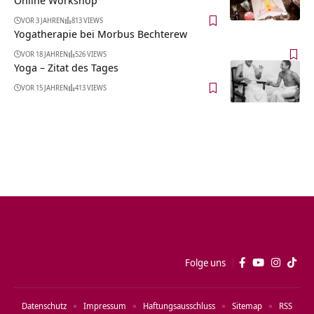
VOR 3 JAHREN
813 VIEWS
Yogatherapie bei Morbus Bechterew
VOR 18 JAHREN
526 VIEWS
Yoga – Zitat des Tages
VOR 15 JAHREN
413 VIEWS
Folge uns
Datenschutz
Impressum
Haftungsausschluss
Sitemap
RSS