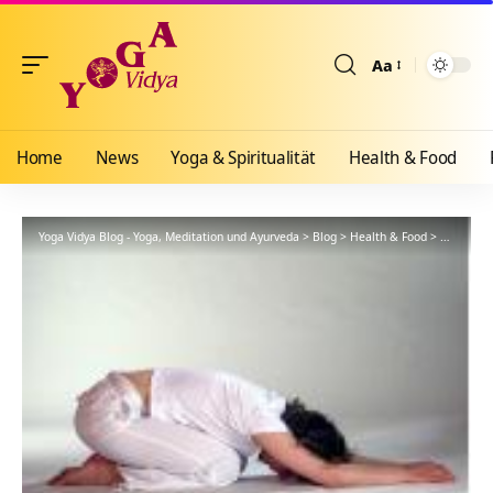
Aa
Größenänderun
Home
News
Yoga & Spiritualität
Health & Food
Yoga Vidya Blog - Yoga, Meditation und Ayurveda
>
Blog
>
Health & Food
>
Yogathera