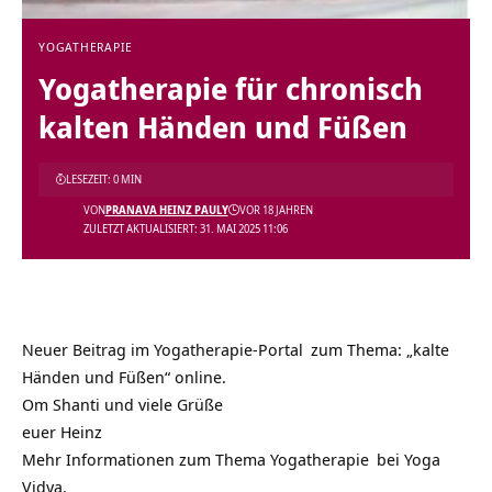
YOGATHERAPIE
Yogatherapie für chronisch
kalten Händen und Füßen
LESEZEIT: 0 MIN
VON
PRANAVA HEINZ PAULY
VOR 18 JAHREN
ZULETZT AKTUALISIERT: 31. MAI 2025 11:06
Neuer Beitrag im
Yogatherapie-Portal
zum Thema: „kalte
Händen und Füßen“ online.
Om Shanti und viele Grüße
euer Heinz
Mehr Informationen zum Thema
Yogatherapie
bei
Yoga
Vidya.