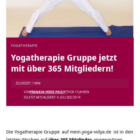
YOGATHERAPIE
Yogatherapie Gruppe jetzt
mit über 365 Mitgliedern!
LESEZEIT: 1 MIN
VON
PRANAVA HEINZ PAULY
VOR 17 JAHREN
ZULETZT AKTUALISIERT: 4. JULI 2022 20:14
Die
Yogatherapie Gruppe
auf
mein.yoga-vidya.de
ist in den
letzten Wochen auf
über 365 Mitglieder
angewachsen.