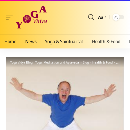
Aa
Größenänderun
Home
News
Yoga & Spiritualität
Health & Food
Yoga Vidya Blog - Yoga, Meditation und Ayurveda
>
Blog
>
Health & Food
>
Yogathera