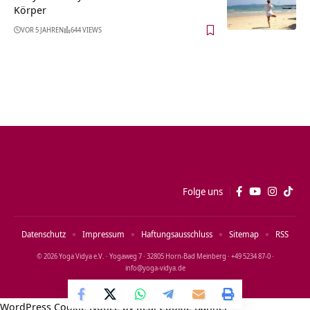
Körper
VOR 5 JAHREN
644 VIEWS
Folge uns
Datenschutz
Impressum
Haftungsausschluss
Sitemap
RSS
© 2026 Yoga Vidya e.V. · Yogaweg 7 · 32805 Horn‑Bad Meinberg · +49 5234 87‑0 ·
info@yoga‑vidya.de
WordPress Cookie Notice by Real Cookie Banner