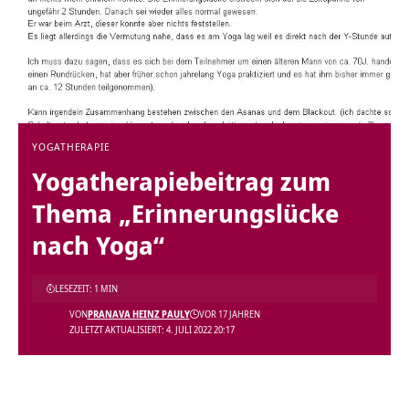
YOGATHERAPIE
Yogatherapiebeitrag zum
Thema „Erinnerungslücke
nach Yoga“
LESEZEIT: 1 MIN
VON
PRANAVA HEINZ PAULY
VOR 17 JAHREN
ZULETZT AKTUALISIERT: 4. JULI 2022 20:17