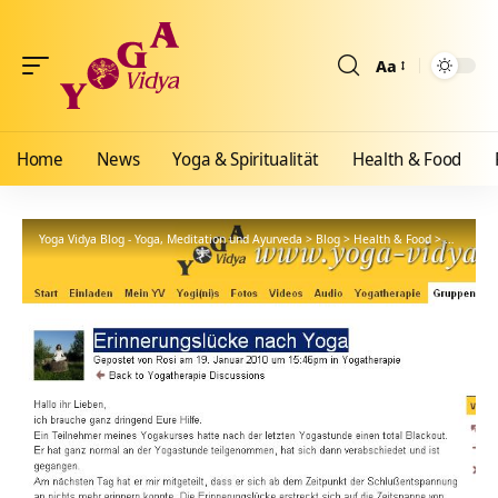
Aa
Größenänderun
Home
News
Yoga & Spiritualität
Health & Food
Yoga Vidya Blog - Yoga, Meditation und Ayurveda
>
Blog
>
Health & Food
>
Yogathera