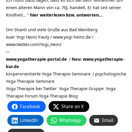
Ich muss dazu sagen, dass es sich bei dem Teilnehmer um
einen älteren Mann von ca. 70J. handelt. Er hat seit seiner
Kindheit… “
hier weiterlesen bzw. antworten…
Om Shanti und viele Grüße aus
Bad Meinberg
euer Yogi Heinz Pauly / www.yogi-heinz.de /
www.twitter.com/Yogi_Heinz
—
www.yogatherapie-portal.de
/
Neu: www.yogatherapie-
kur.de
körperorientierte Yoga Therapie Seminare
/
psychologische
Yoga Therapie Seminare
Yoga Therapie bei Twitter
Yoga Therapie Gruppe
Yoga
Therapie Forum
Yoga Therapie Blog
Facebook
Share on X
LinkedIn
WhatsApp
Email