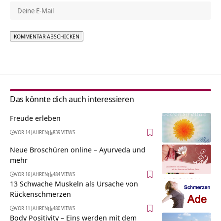
Alternative:
Das könnte dich auch interessieren
Freude erleben
VOR 14 JAHREN
839 VIEWS
Neue Broschüren online – Ayurveda und
mehr
VOR 16 JAHREN
484 VIEWS
13 Schwache Muskeln als Ursache von
Rückenschmerzen
VOR 11 JAHREN
480 VIEWS
Body Positivity – Eins werden mit dem