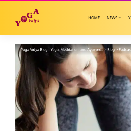
HOME
NEWS
Y
Yoga Vidya Blog - Yoga, Meditation und Ayurveda
>
Blog
>
Podcas