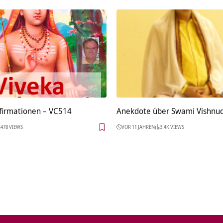
firmationen – VC514
Anekdote über Swami Vishnu
478 VIEWS
VOR 11 JAHREN
3.4K VIEWS