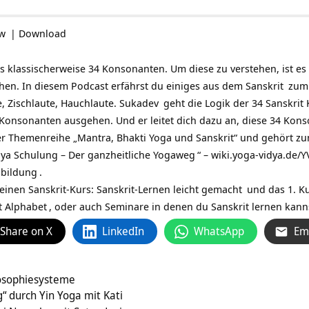
ow
|
Download
s klassischerweise 34 Konsonanten. Um diese zu verstehen, ist es 
hen. In diesem Podcast erfährst du einiges aus dem
Sanskrit
zum 
e, Zischlaute, Hauchlaute.
Sukadev
geht die Logik der 34 Sanskrit
onsonanten ausgehen. Und er leitet dich dazu an, diese
34 Kons
er Themenreihe „Mantra, Bhakti Yoga und Sanskrit“ und gehört zu
dya Schulung – Der ganzheitliche Yogaweg
“ –
wiki.yoga-vidya.de/
sbildung
.
einen Sanskrit-Kurs:
Sanskrit-Lernen leicht gemacht
und das
1. K
t Alphabet
, oder auch
Seminare in denen du Sanskrit lernen kann
Share on X
LinkedIn
WhatsApp
Em
losophiesysteme
 durch Yin Yoga mit Kati