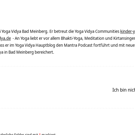
ei Yoga Vidya Bad Meinberg. Er betreut die Yoga Vidya Communities
kinder-
dya.de
- An Yoga liebt er vor allem Bhakti-Yoga, Meditation und Kirtansingen
dass er im Yoga Vidya Hauptblog den Mantra Podcast fortführt und mit neue
 in Bad Meinberg bereichert.
Ich bin ni
rderliche Felder sind mit
*
markiert.