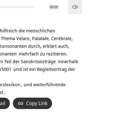
00:00
Pfeiltasten
Hoch/Runter
benutzen,
hilfreich die menschlichen
um
Thema Velare, Palatale, Cerebrale,
die
 Konsonanten durch, erklärt auch,
Lautstärke
onanten
mehrfach zu rezitieren.
zu
m Teil der
Sanskritvorträge
innerhalb
regeln.
YVS001
und ist ein Begleitvortrag der
urslexikon
, und weiterführende
st
.
ail
Copy Link