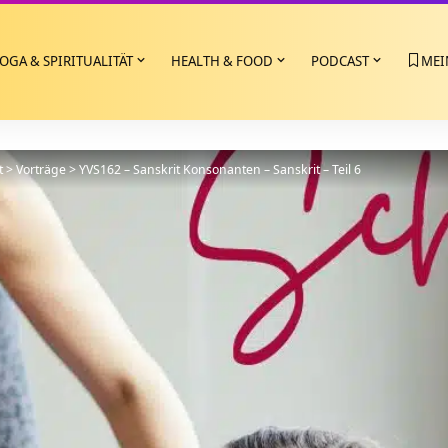
OGA & SPIRITUALITÄT
HEALTH & FOOD
PODCAST
MEI
t
>
Vorträge
>
YVS162 – Sanskrit Konsonanten – Sanskrit – Teil 6