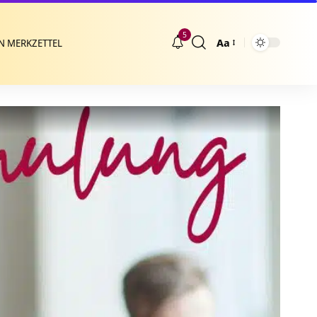
5
Aa
N MERKZETTEL
Größenänderung