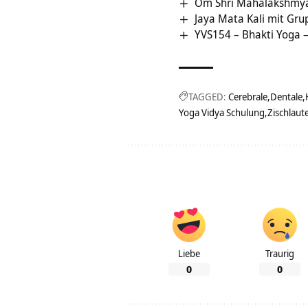
Om Shri Mahalakshmya
Jaya Mata Kali mit Gr
YVS154 – Bhakti Yoga – 
TAGGED:
Cerebrale
Dentale
Yoga Vidya Schulung
Zischlaut
Liebe
Traurig
0
0