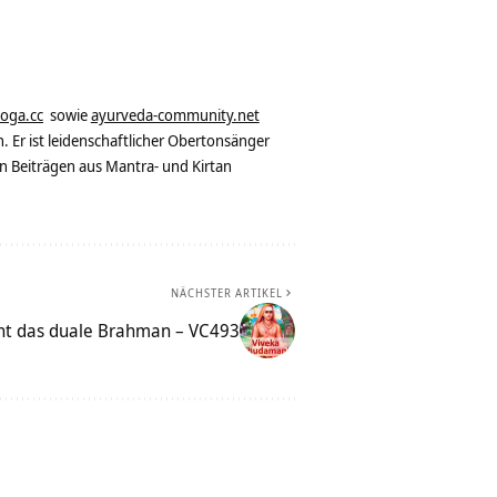
yoga.cc
sowie
ayurveda-community.net
. Er ist leidenschaftlicher Obertonsänger
n Beiträgen aus Mantra- und Kirtan
NÄCHSTER ARTIKEL
cht das duale Brahman – VC493