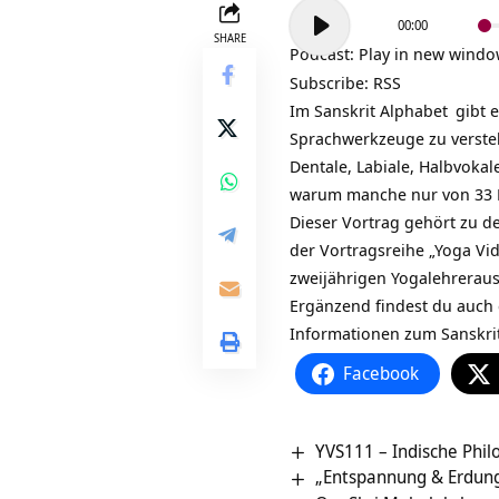
Audio-
00:00
Player
SHARE
Podcast:
Play in new wind
Subscribe:
RSS
Im
Sanskrit Alphabet
gibt e
Sprachwerkzeuge zu verste
Dentale, Labiale, Halbvokal
warum manche nur von 33 K
Dieser Vortrag gehört zu d
der Vortragsreihe „
Yoga Vi
zweijährigen
Yogalehrerau
Ergänzend findest du auch 
Informationen zum
Sanskri
Facebook
YVS111 – Indische Phi
„Entspannung & Erdung“