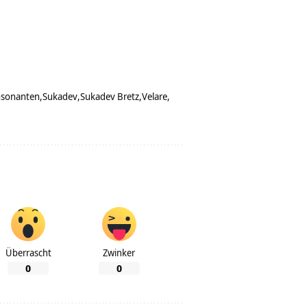
nsonanten
Sukadev
Sukadev Bretz
Velare
Überrascht
Zwinker
0
0