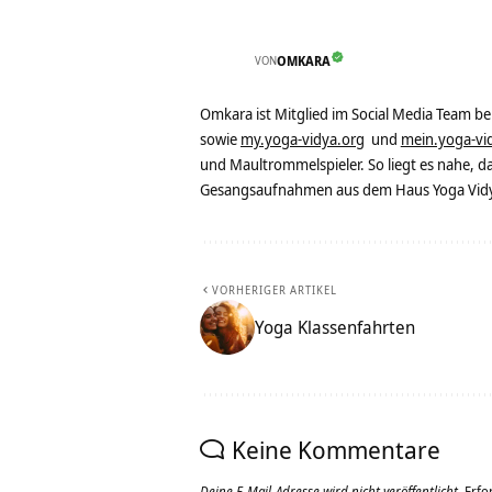
VON
OMKARA
Omkara ist Mitglied im Social Media Team b
sowie
my.yoga-vidya.org
und
mein.yoga-vi
und Maultrommelspieler. So liegt es nahe, 
Gesangsaufnahmen aus dem Haus Yoga Vidya
VORHERIGER ARTIKEL
Yoga Klassenfahrten
Keine Kommentare
Deine E-Mail-Adresse wird nicht veröffentlicht.
Erfo