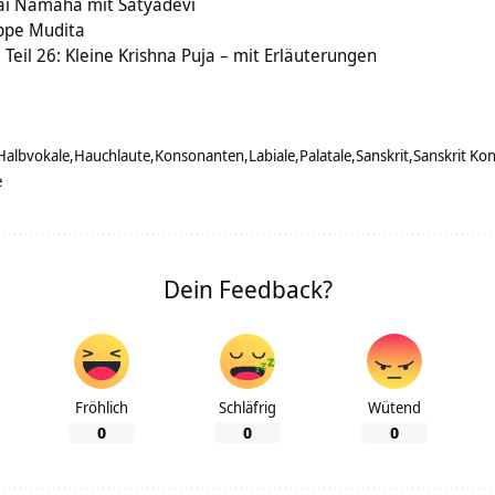
i Namaha mit Satyadevi
uppe Mudita
Teil 26: Kleine Krishna Puja – mit Erläuterungen
Halbvokale
Hauchlaute
Konsonanten
Labiale
Palatale
Sanskrit
Sanskrit Ko
e
Dein Feedback?
Fröhlich
Schläfrig
Wütend
0
0
0