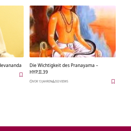
devananda
Die Wichtigkeit des Pranayama –
HYP.II.39
VOR 13 JAHREN
553 VIEWS