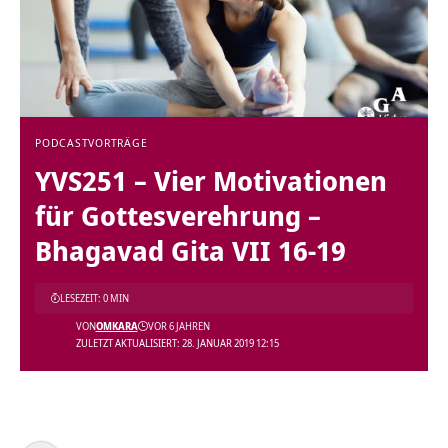
PODCAST
VORTRÄGE
YVS251 – Vier Motivationen
für Gottesverehrung –
Bhagavad Gita VII 16-19
LESEZEIT: 0 MIN
VON
OMKARA
VOR 6 JAHREN
ZULETZT AKTUALISIERT: 28. JANUAR 2019 12:15