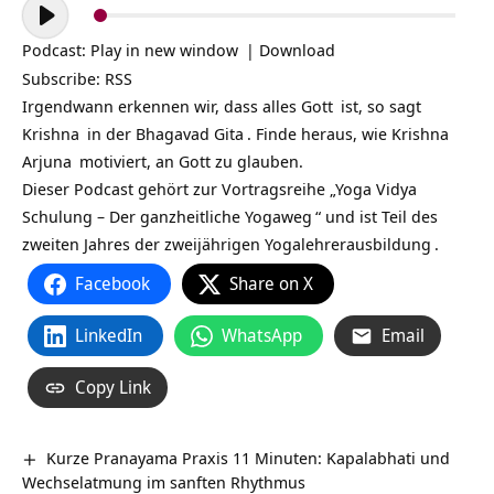
Audio-
Player
Podcast:
Play in new window
|
Download
Subscribe:
RSS
Irgendwann erkennen wir, dass alles
Gott
ist, so sagt
Krishna
in der
Bhagavad Gita
. Finde heraus, wie Krishna
Arjuna
motiviert, an Gott zu glauben.
Dieser Podcast gehört zur Vortragsreihe „
Yoga Vidya
Schulung – Der ganzheitliche Yogaweg
“ und ist Teil des
zweiten Jahres der zweijährigen
Yogalehrerausbildung
.
Facebook
Share on X
LinkedIn
WhatsApp
Email
Copy Link
Kurze Pranayama Praxis 11 Minuten: Kapalabhati und
Wechselatmung im sanften Rhythmus