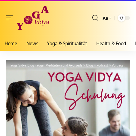
Aa
Größenänderun
Home
News
Yoga & Spiritualität
Health & Food
Yoga Vidya Blog - Yoga, Meditation und Ayurveda
>
Blog
>
Podcast
>
Vorträge
>
YVS25