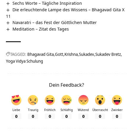
Sechs Worte – Tägliche Inspiration
Die erleuchtende Lampe des Wissens – Bhagavad Gita X
11
Navaratri – das Fest der Göttlichen Mutter
Meditation – Zitat des Tages
TAGGED:
Bhagavad Gita
Gott
Krishna
Sukadev
Sukadev Bretz
Yoga Vidya Schulung
Dein Feedback?
Liebe
Traurig
Fröhlich
Schläfrig
Wütend
Überrascht
Zwinker
0
0
0
0
0
0
0