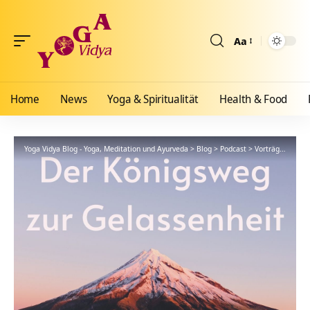
Aa
Größenänderun
Home
News
Yoga & Spiritualität
Health & Food
Yoga Vidya Blog - Yoga, Meditation und Ayurveda
>
Blog
>
Podcast
>
Vorträge
>
132 I