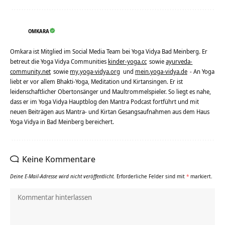
OMKARA
Omkara ist Mitglied im Social Media Team bei Yoga Vidya Bad Meinberg. Er
betreut die Yoga Vidya Communities
kinder-yoga.cc
sowie
ayurveda-
community.net
sowie
my.yoga-vidya.org
und
mein.yoga-vidya.de
- An Yoga
liebt er vor allem Bhakti-Yoga, Meditation und Kirtansingen. Er ist
leidenschaftlicher Obertonsänger und Maultrommelspieler. So liegt es nahe,
dass er im Yoga Vidya Hauptblog den Mantra Podcast fortführt und mit
neuen Beiträgen aus Mantra- und Kirtan Gesangsaufnahmen aus dem Haus
Yoga Vidya in Bad Meinberg bereichert.
Keine Kommentare
Deine E-Mail-Adresse wird nicht veröffentlicht.
Erforderliche Felder sind mit
*
markiert.