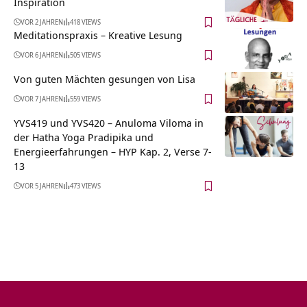
Inspiration
VOR 2 JAHREN
418 VIEWS
Meditationspraxis – Kreative Lesung
VOR 6 JAHREN
505 VIEWS
Von guten Mächten gesungen von Lisa
VOR 7 JAHREN
559 VIEWS
YVS419 und YVS420 – Anuloma Viloma in
der Hatha Yoga Pradipika und
Energieerfahrungen – HYP Kap. 2, Verse 7-
13
VOR 5 JAHREN
473 VIEWS