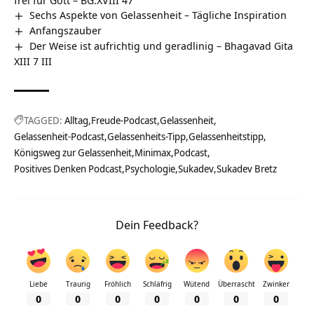
Sechs Aspekte von Gelassenheit – Tägliche Inspiration
Anfangszauber
Der Weise ist aufrichtig und geradlinig – Bhagavad Gita
XIII 7 III
TAGGED:
Alltag
Freude-Podcast
Gelassenheit
Gelassenheit-Podcast
Gelassenheits-Tipp
Gelassenheitstipp
Königsweg zur Gelassenheit
Minimax
Podcast
Positives Denken Podcast
Psychologie
Sukadev
Sukadev Bretz
Dein Feedback?
Liebe
Traurig
Fröhlich
Schläfrig
Wütend
Überrascht
Zwinker
0
0
0
0
0
0
0