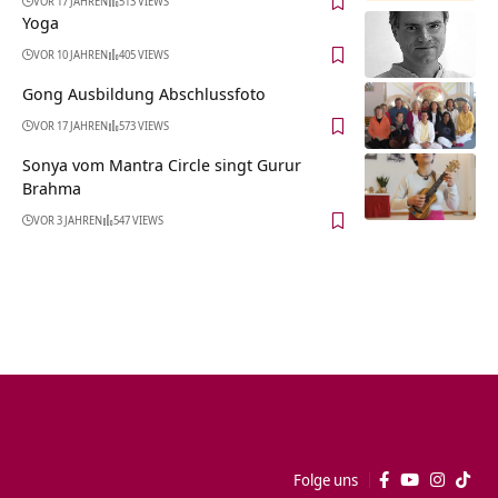
VOR 17 JAHREN
513 VIEWS
Yoga
VOR 10 JAHREN
405 VIEWS
Gong Ausbildung Abschlussfoto
VOR 17 JAHREN
573 VIEWS
Sonya vom Mantra Circle singt Gurur
Brahma
VOR 3 JAHREN
547 VIEWS
Folge uns