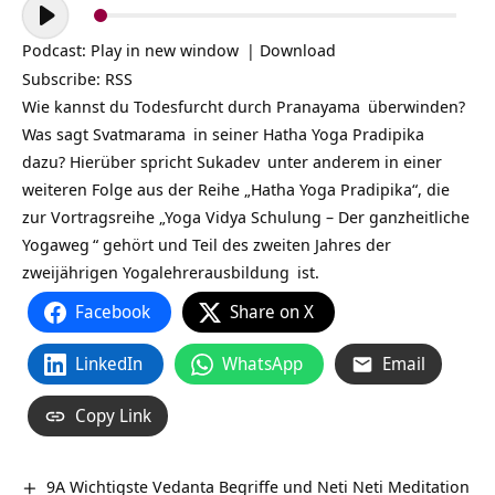
Audio-
Player
Podcast:
Play in new window
|
Download
Subscribe:
RSS
Wie kannst du Todesfurcht durch
Pranayama
überwinden?
Was sagt
Svatmarama
in seiner
Hatha Yoga Pradipika
dazu? Hierüber spricht
Sukadev
unter anderem in einer
weiteren Folge aus der Reihe „Hatha Yoga Pradipika“, die
zur Vortragsreihe „
Yoga Vidya Schulung – Der ganzheitliche
Yogaweg
“ gehört und Teil des zweiten Jahres der
zweijährigen
Yogalehrerausbildung
ist.
Facebook
Share on X
LinkedIn
WhatsApp
Email
Copy Link
9A Wichtigste Vedanta Begriffe und Neti Neti Meditation