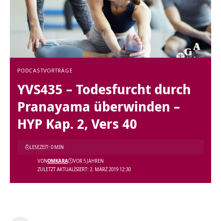
PODCAST
VORTRÄGE
YVS435 – Todesfurcht durch
Pranayama überwinden –
HYP Kap. 2, Vers 40
LESEZEIT: 0 MIN
VON
OMKARA
VOR 5 JAHREN
ZULETZT AKTUALISIERT: 2. MÄRZ 2019 12:30