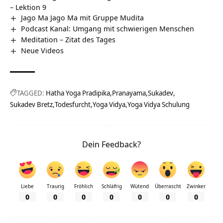
– Lektion 9
Jago Ma Jago Ma mit Gruppe Mudita
Podcast Kanal: Umgang mit schwierigen Menschen
Meditation – Zitat des Tages
Neue Videos
TAGGED:
Hatha Yoga Pradipika
Pranayama
Sukadev
Sukadev Bretz
Todesfurcht
Yoga Vidya
Yoga Vidya Schulung
Dein Feedback?
Liebe
Traurig
Fröhlich
Schläfrig
Wütend
Überrascht
Zwinker
0
0
0
0
0
0
0