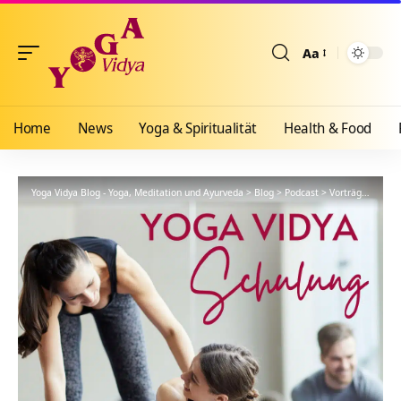
Aa
Größenänderun
Home
News
Yoga & Spiritualität
Health & Food
Yoga Vidya Blog - Yoga, Meditation und Ayurveda
>
Blog
>
Podcast
>
Vorträge
>
YVS43