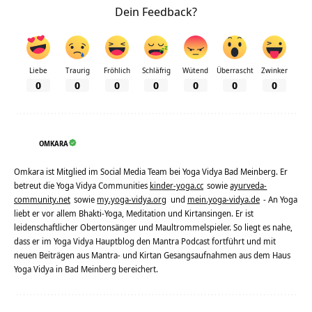
Dein Feedback?
Liebe
Traurig
Fröhlich
Schläfrig
Wütend
Überrascht
Zwinker
0
0
0
0
0
0
0
OMKARA
Omkara ist Mitglied im Social Media Team bei Yoga Vidya Bad Meinberg. Er
betreut die Yoga Vidya Communities
kinder-yoga.cc
sowie
ayurveda-
community.net
sowie
my.yoga-vidya.org
und
mein.yoga-vidya.de
- An Yoga
liebt er vor allem Bhakti-Yoga, Meditation und Kirtansingen. Er ist
leidenschaftlicher Obertonsänger und Maultrommelspieler. So liegt es nahe,
dass er im Yoga Vidya Hauptblog den Mantra Podcast fortführt und mit
neuen Beiträgen aus Mantra- und Kirtan Gesangsaufnahmen aus dem Haus
Yoga Vidya in Bad Meinberg bereichert.