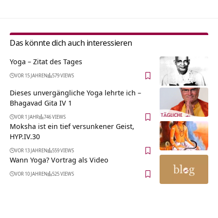
Das könnte dich auch interessieren
Yoga – Zitat des Tages
VOR 15 JAHREN
579 VIEWS
Dieses unvergängliche Yoga lehrte ich –
Bhagavad Gita IV 1
VOR 1 JAHR
746 VIEWS
Moksha ist ein tief versunkener Geist,
HYP.IV.30
VOR 13 JAHREN
559 VIEWS
Wann Yoga? Vortrag als Video
VOR 10 JAHREN
525 VIEWS