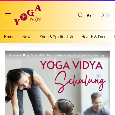
Aa
Größenänderun
Home
News
Yoga & Spiritualität
Health & Food
Yoga Vidya Blog - Yoga, Meditation und Ayurveda
>
Blog
>
Podcast
>
Vorträge
>
YVS6