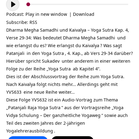
Audio-
Player
Podcast:
Play in new window
|
Download
Subscribe:
RSS
Dharma Megha Samadhi und Kaivalya – Yoga Sutra Kap. 4,
Verse 29-34: Was bedeutet
Dharma Megha Samadhi
und
wie erlangst du es? Wie erlangst du
Kaivalya
? Was sagt
Patanjali
in den
Yoga Sutra
, 4. Kap., ab Vers 29-34 darüber?
Hierüber spricht
Sukadev
unter anderem in einer weiteren
Folge zu der Reihe „
Yoga Sutra
ab Kapitel 4“.
Dies ist der Abschlussvortrag der Reihe zum Yoga Sutra.
Nach Kaivalya folgt nichts mehr… Allerdings geht mit
YVS633
eine neue Reihe weiter…
Diese Folge YVS632 ist ein Audio-Vortrag zum Thema
„
Patanjali Raja Yoga Sutra
“ aus der Vortragsreihe „
Yoga
Vidya Schulung – Der ganzheitliche Yogaweg
“ sowie auch
Teil des zweiten Jahres der
2-jährigen
Yogalehrerausbildung
.