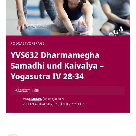
PODCAST
VORTRÄGE
YVS632 Dharmamegha
Samadhi und Kaivalya –
Yogasutra IV 28-34
LESEZEIT: 1 MIN
VON
OMKARA
VOR 3 JAHREN
ZULETZT AKTUALISIERT: 20. JANUAR 2023 13:31