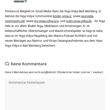
OMKARA
Omkara ist Mitglied im Social Media Team bei Yoga Vidya Bad Meinberg. Er
betreut die Yoga Vidya Communities
kinder-yoga.cc
sowie
ayurveda-
community.net
sowie
my.yoga-vidya.org
und
mein.yoga-vidya.de
- An Yoga
liebt er vor allem Bhakti-Yoga, Meditation und Kirtansingen. Er ist
leidenschaftlicher Obertonsänger und Maultrommelspieler. So liegt es nahe,
dass er im Yoga Vidya Hauptblog den Mantra Podcast fortführt und mit
neuen Beiträgen aus Mantra- und Kirtan Gesangsaufnahmen aus dem Haus
Yoga Vidya in Bad Meinberg bereichert.
Keine Kommentare
Deine E-Mail-Adresse wird nicht veröffentlicht.
Erforderliche Felder sind mit
*
markiert.