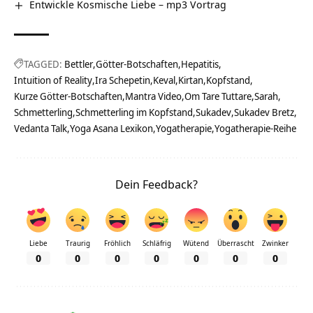
Entwickle Kosmische Liebe – mp3 Vortrag
TAGGED:
Bettler
Götter-Botschaften
Hepatitis
Intuition of Reality
Ira Schepetin
Keval
Kirtan
Kopfstand
Kurze Götter-Botschaften
Mantra Video
Om Tare Tuttare
Sarah
Schmetterling
Schmetterling im Kopfstand
Sukadev
Sukadev Bretz
Vedanta Talk
Yoga Asana Lexikon
Yogatherapie
Yogatherapie-Reihe
Dein Feedback?
Liebe
Traurig
Fröhlich
Schläfrig
Wütend
Überrascht
Zwinker
0
0
0
0
0
0
0