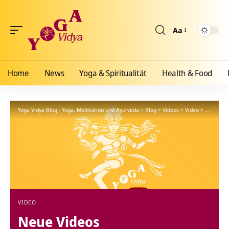
Aa
Größenänderun
Home
News
Yoga & Spiritualität
Health & Food
Yoga Vidya Blog - Yoga, Meditation und Ayurveda
>
Blog
>
Videos
>
Video
>
Neue Vid
VIDEO
Neue Videos