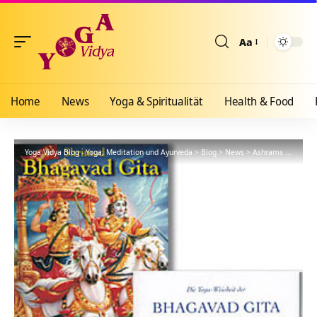
Aa
Größenänderun
Home
News
Yoga & Spiritualität
Health & Food
Yoga Vidya Blog - Yoga, Meditation und Ayurveda
>
Blog
>
News
>
Ashrams
>
Bad Me