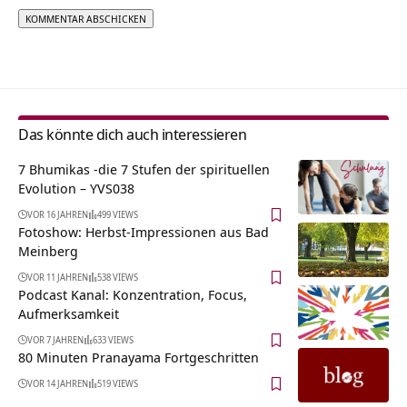
Alternative:
Das könnte dich auch interessieren
7 Bhumikas -die 7 Stufen der spirituellen
Evolution – YVS038
VOR 16 JAHREN
499 VIEWS
Fotoshow: Herbst-Impressionen aus Bad
Meinberg
VOR 11 JAHREN
538 VIEWS
Podcast Kanal: Konzentration, Focus,
Aufmerksamkeit
VOR 7 JAHREN
633 VIEWS
80 Minuten Pranayama Fortgeschritten
VOR 14 JAHREN
519 VIEWS