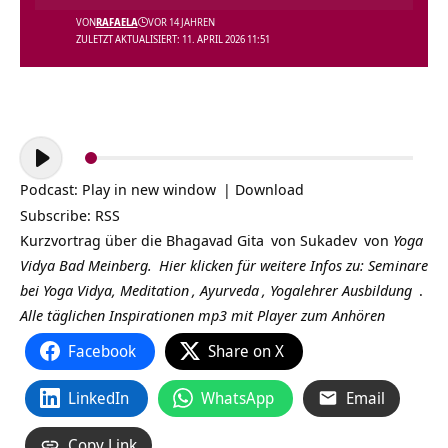
VON
RAFAELA
VOR 14 JAHREN
ZULETZT AKTUALISIERT: 11. APRIL 2026 11:51
Audio-
Player
Podcast:
Play in new window
|
Download
Subscribe:
RSS
Kurzvortrag über die
Bhagavad Gita
von
Sukadev
von
Yoga
Vidya Bad Meinberg.
Hier klicken für weitere Infos zu:
Seminare
bei Yoga Vidya,
Meditation
,
Ayurveda
,
Yogalehrer Ausbildung
.
Alle täglichen Inspirationen mp3 mit Player zum Anhören
Facebook
Share on X
LinkedIn
WhatsApp
Email
Copy Link