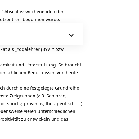
ünf Abschlusswochenenden der
adtzentren
begonnen wurde.
at als „Yogalehrer (
BYV
)“ bzw.
samkeit und Unterstützung. So braucht
 menschlichen Bedürfnissen von heute
sich durch eine festgelegte
Grundreihe
ste Zielgruppen (z.B. Senioren,
 sportiv, präventiv, therapeutisch, …)
ebensweise vielen unterschiedlichen
ositivität zu entwickeln und das