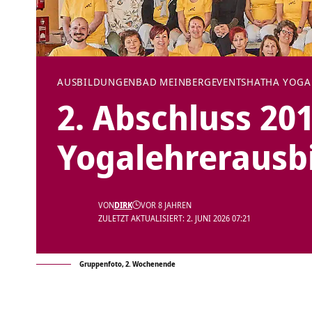
AUSBILDUNGEN
BAD MEINBERG
EVENTS
HATHA YOGA
2. Abschluss 201
Yogalehrerausb
VON
DIRK
VOR 8 JAHREN
ZULETZT AKTUALISIERT: 2. JUNI 2026 07:21
Gruppenfoto, 2. Wochenende