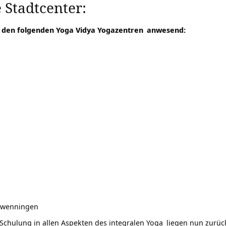
Stadtcenter:
s den folgenden
Yoga Vidya Yogazentren
anwesend:
chwenningen
r Schulung in allen Aspekten des
integralen Yoga
liegen nun zurüc