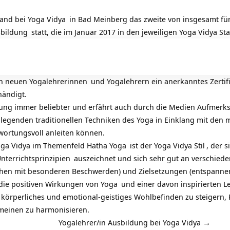
and bei
Yoga Vidya
in Bad Meinberg das zweite von insgesamt f
sbildung
statt, die im Januar 2017 in den jeweiligen
Yoga Vidya St
en neuen
Yogalehrerinnen
und Yogalehrern ein anerkanntes Zertifik
händigt.
rung immer beliebter und erfährt auch durch die Medien Aufmerk
legenden traditionellen Techniken des Yoga in Einklang mit den
wortungsvoll anleiten können.
Yoga Vidya im Themenfeld
Hatha Yoga
ist der
Yoga Vidya Stil
, der 
nterrichtsprinzipien
auszeichnet und sich sehr gut an verschieden
en mit besonderen Beschwerden) und Zielsetzungen (entspannend,
 die positiven Wirkungen von
Yoga
und einer davon inspirierten L
körperliches und emotional-geistiges Wohlbefinden zu steigern, P
emeinen zu harmonisieren.
Yogalehrer/in Ausbildung bei Yoga Vidya →