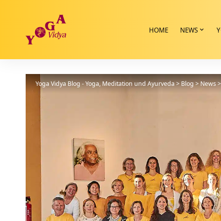
HOME
NEWS
Y
Yoga Vidya Blog - Yoga, Meditation und Ayurveda
>
Blog
>
News