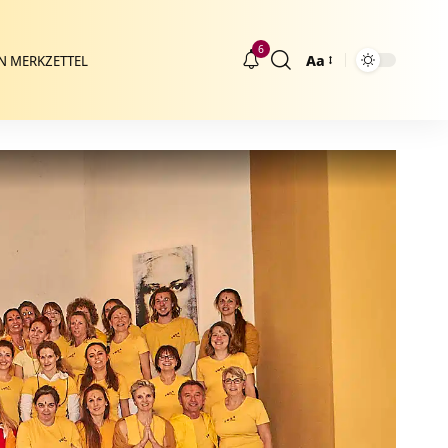
6
Aa
N MERKZETTEL
Größenänderung