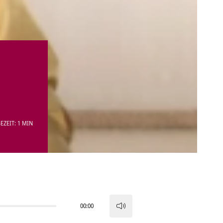
EZEIT: 1 MIN
00:00
Pfeiltasten