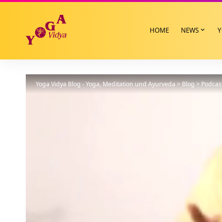
HOME
NEWS
Y
Yoga Vidya Blog - Yoga, Meditation und Ayurveda
>
Blog
>
Podcas