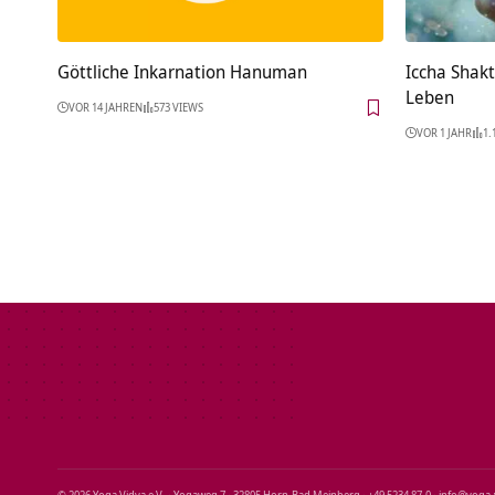
Göttliche Inkarnation Hanuman
Iccha Shakt
Leben
VOR 14 JAHREN
573 VIEWS
VOR 1 JAHR
1.