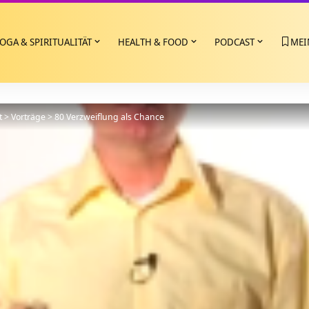
OGA & SPIRITUALITÄT
HEALTH & FOOD
PODCAST
MEI
t
>
Vorträge
>
80 Verzweiflung als Chance