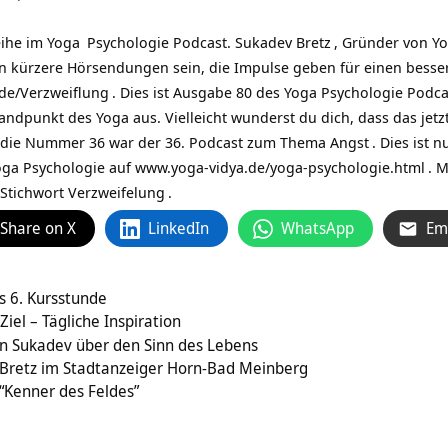
eihe im
Yoga
Psychologie Podcast.
Sukadev Bretz
, Gründer von
Yo
n kürzere Hörsendungen sein, die Impulse geben für einen besse
.de/Verzweiflung
. Dies ist Ausgabe 80 des Yoga Psychologie Pod
dpunkt des Yoga aus. Vielleicht wunderst du dich, dass das jetzt 
 die Nummer 36 war der 36. Podcast zum Thema
Angst
. Dies ist 
oga Psychologie auf
www.yoga-vidya.de/yoga-psychologie.html
. 
 Stichwort
Verzweifelung
.
Share on X
LinkedIn
WhatsApp
Em
s 6. Kursstunde
Ziel – Tägliche Inspiration
on Sukadev über den Sinn des Lebens
 Bretz im Stadtanzeiger Horn-Bad Meinberg
“Kenner des Feldes”