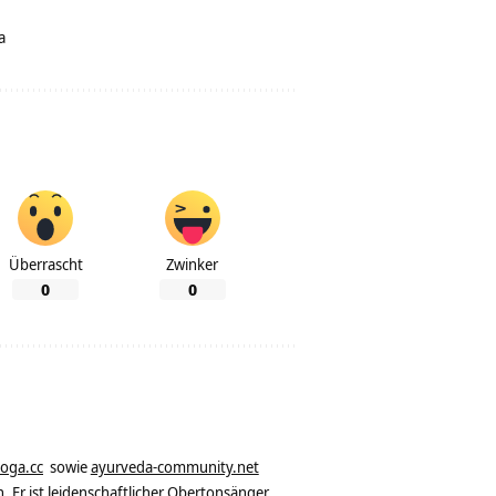
a
Überrascht
Zwinker
0
0
yoga.cc
sowie
ayurveda-community.net
. Er ist leidenschaftlicher Obertonsänger