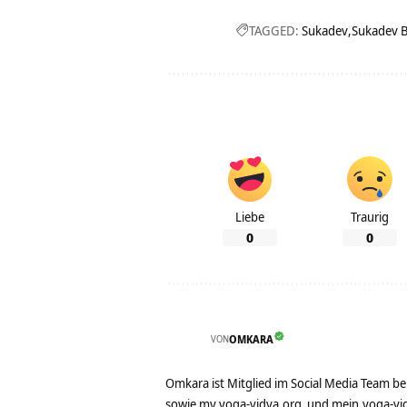
TAGGED:
Sukadev
Sukadev B
Liebe
Traurig
0
0
VON
OMKARA
Omkara ist Mitglied im Social Media Team b
sowie
my.yoga-vidya.org
und
mein.yoga-vi