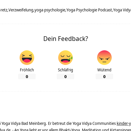
retz
Verzweifelung
yoga psychologie
Yoga Psychologie Podcast
Yoga Vidy
Dein Feedback?
Fröhlich
Schläfrig
Wütend
0
0
0
ei Yoga Vidya Bad Meinberg. Er betreut die Yoga Vidya Communities
kinder-
dya.de
- An Yoga liebt er vor allem Bhakti-Yoga, Meditation und Kirtansingen