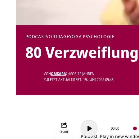
PODCAST
VORTRÄGE
YOGA PSYCHOLOGIE
80 Verzweiflung
VON
OMKARA
VOR 12 JAHREN
ZULETZT AKTUALISIERT: 19. JUNI 2025 09:43
Audio-
00:00
Player
SHARE
Podcast:
Play in new wind