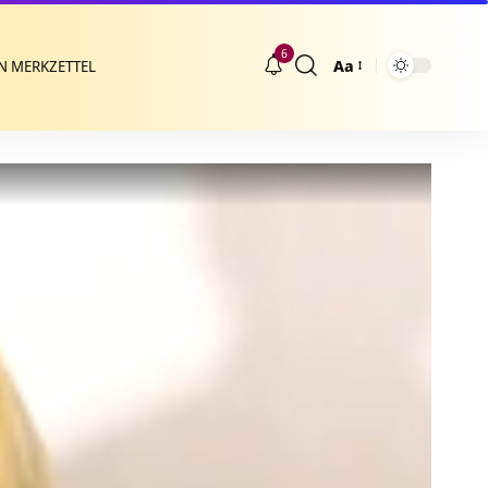
6
Aa
N MERKZETTEL
Größenänderung