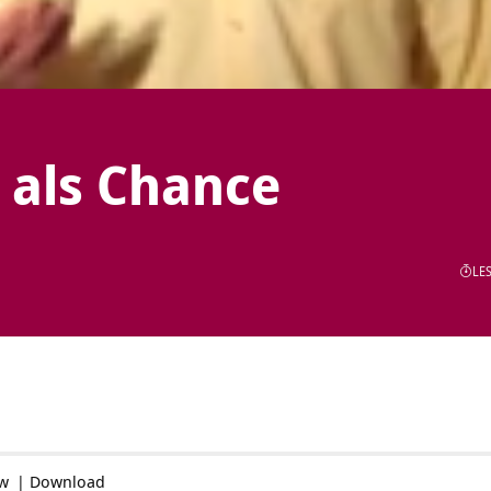
 als Chance
LES
ow
|
Download