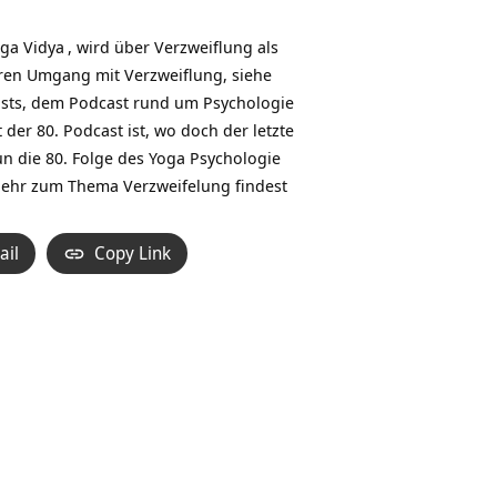
Hoch/Runter
benutzen,
ga Vidya
, wird über Verzweiflung als
um
ren Umgang mit Verzweiflung, siehe
die
casts, dem Podcast rund um Psychologie
Lautstärke
der 80. Podcast ist, wo doch der letzte
zu
nun die 80. Folge des Yoga Psychologie
regeln.
Mehr zum Thema Verzweifelung findest
ail
Copy Link