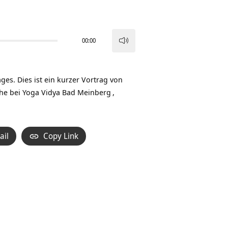
00:00
Pfeiltasten
Hoch/Runter
benutzen,
es. Dies ist ein kurzer Vortrag von
um
he bei
Yoga Vidya Bad Meinberg
,
die
Lautstärke
zu
ail
Copy Link
regeln.