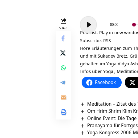
Audio-
00:00
Player
SHARE
Podcast:
Play in new wind
Subscribe:
RSS
Höre Erläuterungen zum Them
und mit Sukadev Bretz, Gr
gehalten im Yoga Vidya As
Infos über
Yoga
,
Meditatio
Facebook
Meditation – Zitat des
Om Hrim Shrim Klim K
Online Event: Die Tage 
Pranayama für Fortges
Yoga Kongress 2006 Mi