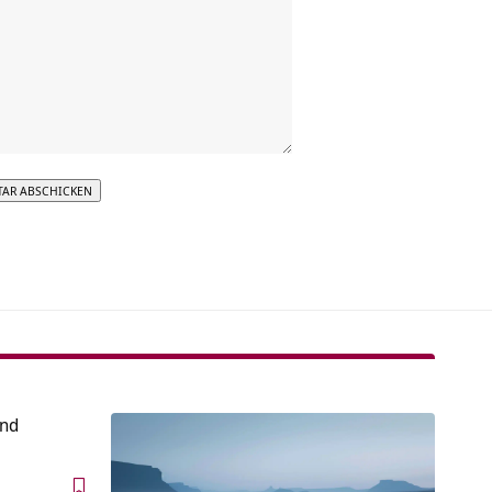
tive:
und