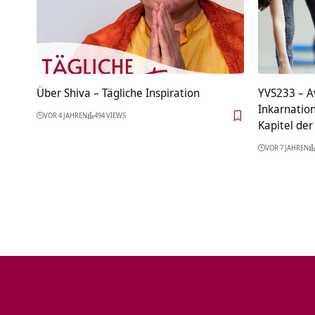
Über Shiva – Tägliche Inspiration
YVS233 – A
Inkarnatio
VOR 4 JAHREN
494 VIEWS
Kapitel de
VOR 7 JAHREN