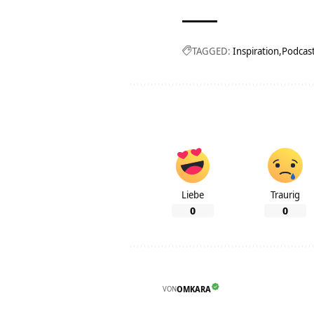
TAGGED:
Inspiration
Podcas
Liebe
Traurig
0
0
VON
OMKARA