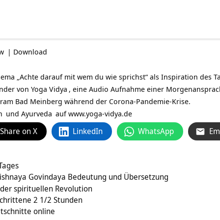
ow
|
Download
a „Achte darauf mit wem du wie sprichst“ als Inspiration des Tag
ünder von
Yoga Vidya
, eine Audio Aufnahme einer Morgenansprac
hram Bad Meinberg während der Corona-Pandemie-Krise.
n
und
Ayurveda
auf
www.yoga-vidya.de
Share on X
LinkedIn
WhatsApp
Em
 Tages
rishnaya Govindaya Bedeutung und Übersetzung
der spirituellen Revolution
chrittene 2 1/2 Stunden
tschnitte online