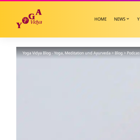
HOME
NEWS
Y
Yoga Vidya Blog - Yoga, Meditation und Ayurveda
>
Blog
>
Podcas