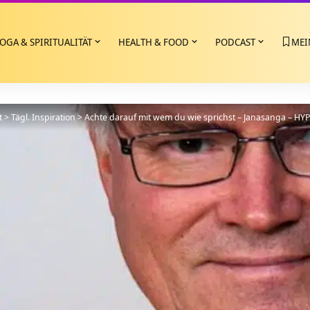
OGA & SPIRITUALITÄT
HEALTH & FOOD
PODCAST
MEI
t
>
Tägl. Inspiration
>
Achte darauf mit wem du wie sprichst – Janasanga – HYP I