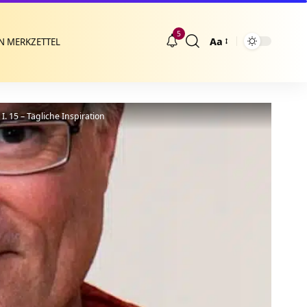
5
Aa
N MERKZETTEL
Größenänderung
. 15 – Tägliche Inspiration