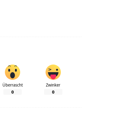
Überrascht
Zwinker
0
0