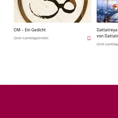
OM – Ein Gedicht
Dattatreya 
von Dattat
VOR 10 JAHREN
859 VIEWS
VOR 2 JAHREN