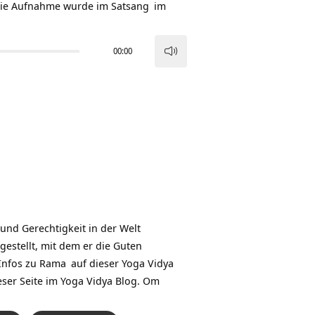
Die Aufnahme wurde im
Satsang
im
00:00
Pfeiltasten
Hoch/Runter
benutzen,
um
die
Lautstärke
zu
regeln.
und Gerechtigkeit in der Welt
estellt, mit dem er die Guten
Infos zu
Rama
auf dieser
Yoga Vidya
eser Seite im Yoga Vidya Blog
. Om