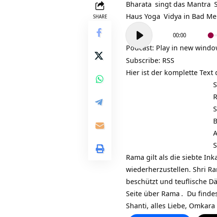
Bharata
singt das
Mantra
S
Haus
Yoga
Vidya in Bad M
SHARE
Audio-
00:00
Player
Podcast:
Play in new wind
Subscribe:
RSS
Hier ist der komplette Text
S
S
B
S
Rama gilt als die siebte In
wiederherzustellen. Shri R
beschützt und teuflische D
Seite über Rama
. Du find
Shanti, alles Liebe, Omkara