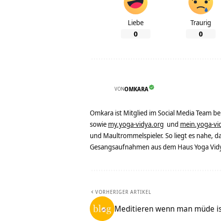
Liebe
Traurig
0
0
VON
OMKARA
Omkara ist Mitglied im Social Media Team b
sowie
my.yoga-vidya.org
und
mein.yoga-vi
und Maultrommelspieler. So liegt es nahe, 
Gesangsaufnahmen aus dem Haus Yoga Vidya
VORHERIGER ARTIKEL
Meditieren wenn man müde ist