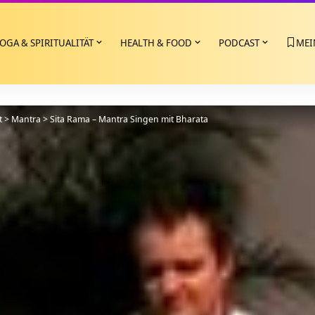
OGA & SPIRITUALITÄT
HEALTH & FOOD
PODCAST
MEI
t
>
Mantra
>
Sita Rama – Mantra Singen mit Bharata