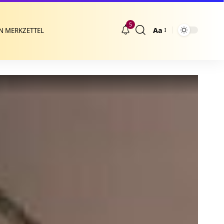
5
Aa
N MERKZETTEL
Größenänderung