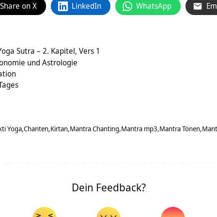
Share on X
LinkedIn
WhatsApp
Em
oga Sutra – 2. Kapitel, Vers 1
ronomie und Astrologie
ation
 Tages
ti Yoga
Chanten
Kirtan
Mantra Chanting
Mantra mp3
Mantra Tönen
Mant
Dein Feedback?