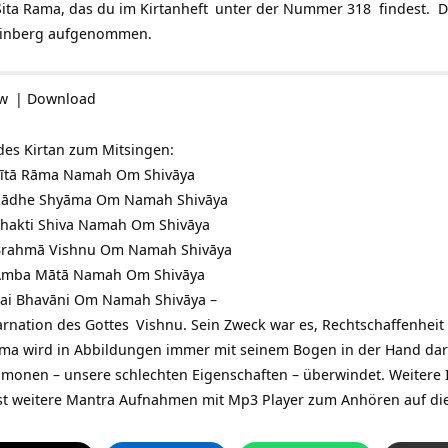
ita Rama, das du im
Kirtanheft
unter der Nummer 318 findest. 
einberg aufgenommen.
ow
|
Download
 des Kirtan zum Mitsingen:
ītā Rāma Namah Om Shivāya
Rādhe Shyāma Om Namah Shivāya
hakti Shiva Namah Om Shivāya
rahmā Vishnu Om Namah Shivāya
Amba Mātā Namah Om Shivāya
ai Bhavāni Om Namah Shivāya –
karnation des
Gottes
Vishnu. Sein Zweck war es, Rechtschaffenheit 
ama wird in Abbildungen immer mit seinem Bogen in der Hand darg
ämonen – unsere schlechten Eigenschaften – überwindet. Weitere 
est weitere Mantra Aufnahmen mit Mp3 Player zum Anhören
auf di