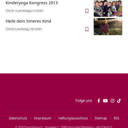
Kinderyoga Kongress 2013
VOR 14 JAHREN
613 VIEWS
Heile dein Inneres Kind
VOR 6 JAHREN
738 VIEWS
Folge uns
Datenschutz
Impressum
Haftungsausschluss
Sitemap
RSS
© 2026 Yoga Vidya e.V. · Yogaweg 7 · 32805 Horn‑Bad Meinberg · +49 5234 87‑0 ·