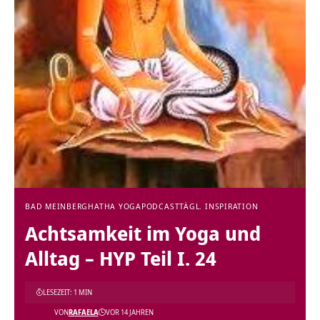
BAD MEINBERG
HATHA YOGA
PODCAST
TÄGL. INSPIRATION
Achtsamkeit im Yoga und
Alltag – HYP Teil I. 24
LESEZEIT: 1 MIN
VON
RAFAELA
VOR 14 JAHREN