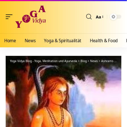
Aa
Größenänderun
Home
News
Yoga & Spiritualität
Health & Food
Yoga Vidya Blog - Yoga, Meditation und Ayurveda
>
Blog
>
News
>
Ashrams
>
Bad Me