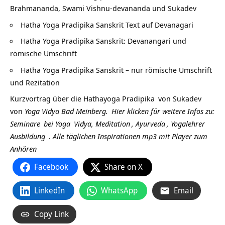
Brahmananda, Swami Vishnu-devananda und Sukadev
Hatha Yoga Pradipika Sanskrit Text auf Devanagari
Hatha Yoga Pradipika Sanskrit: Devanangari und
römische Umschrift
Hatha Yoga Pradipika Sanskrit – nur römische Umschrift
und Rezitation
Kurzvortrag über die
Hathayoga Pradipika
von
Sukadev
von
Yoga Vidya Bad Meinberg.
Hier klicken für weitere Infos zu:
Seminare
bei
Yoga
Vidya,
Meditation
,
Ayurveda
,
Yogalehrer
Ausbildung
.
Alle täglichen Inspirationen mp3 mit Player zum
Anhören
Facebook
Share on X
LinkedIn
WhatsApp
Email
Copy Link