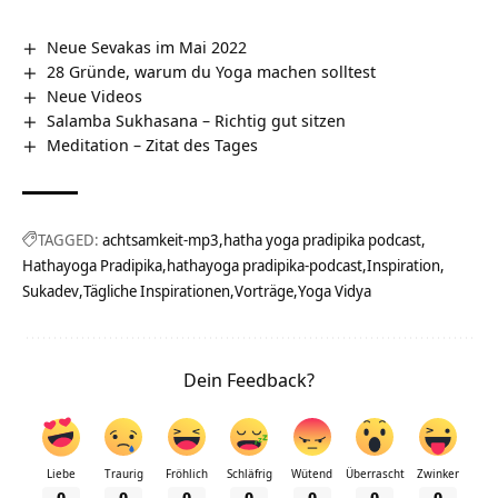
Neue Sevakas im Mai 2022
28 Gründe, warum du Yoga machen solltest
Neue Videos
Salamba Sukhasana – Richtig gut sitzen
Meditation – Zitat des Tages
TAGGED:
achtsamkeit-mp3
hatha yoga pradipika podcast
Hathayoga Pradipika
hathayoga pradipika-podcast
Inspiration
Sukadev
Tägliche Inspirationen
Vorträge
Yoga Vidya
Dein Feedback?
Liebe
Traurig
Fröhlich
Schläfrig
Wütend
Überrascht
Zwinker
0
0
0
0
0
0
0