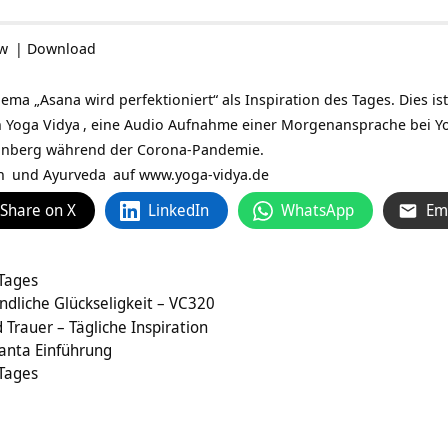
ow
|
Download
a „Asana wird perfektioniert“ als Inspiration des Tages. Dies is
n
Yoga Vidya
, eine Audio Aufnahme einer Morgenansprache bei
Y
inberg während der Corona-Pandemie.
n
und
Ayurveda
auf
www.yoga-vidya.de
Share on X
LinkedIn
WhatsApp
Em
 Tages
ndliche Glückseligkeit – VC320
Trauer – Tägliche Inspiration
anta Einführung
 Tages