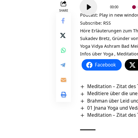
Audio-
00:00
Player
SHARE
Podcast:
Play in new wind
Subscribe:
RSS
Höre Erläuterungen zum Them
Sukadev Bretz, Gründer vo
Yoga Vidya Ashram Bad Me
Infos über
Yoga
,
Meditatio
Facebook
Meditation – Zitat des
Meditiere über die une
Brahman über Leid und 
01 Jnana Yoga und Ved
Meditation – Zitat des