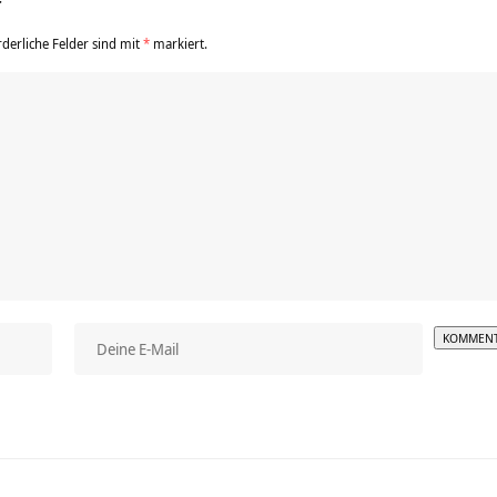
r
rderliche Felder sind mit
*
markiert.
Alterna