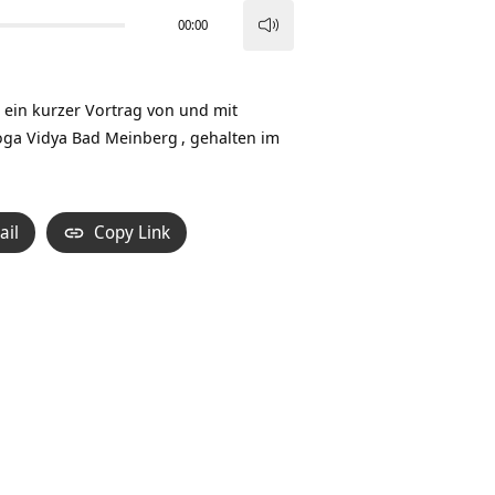
00:00
Pfeiltasten
Hoch/Runter
benutzen,
t ein kurzer Vortrag von und mit
um
oga Vidya Bad Meinberg
, gehalten im
die
Lautstärke
zu
ail
Copy Link
regeln.