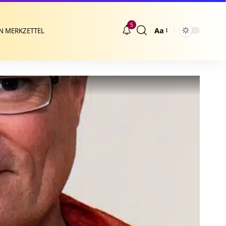
5
Aa
N MERKZETTEL
Größenänderung
n