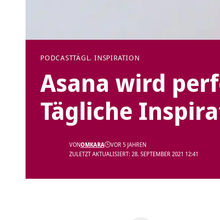
PODCAST
TÄGL. INSPIRATION
Asana wird perfe
Tägliche Inspira
VON
OMKARA
VOR 5 JAHREN
ZULETZT AKTUALISIERT: 28. SEPTEMBER 2021 12:41