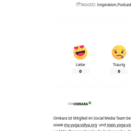
TAGGED:
Inspiration
Podcas
Liebe
Traurig
0
0
VON
OMKARA
Omkara ist Mitglied im Social Media Team b
sowie
my.yoga-vidya.org
und
mein.yoga-vi