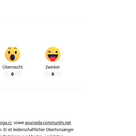
Überrascht
Zwinker
0
0
yoga.cc
sowie
ayurveda-community.net
. Er ist leidenschaftlicher Obertonsänger