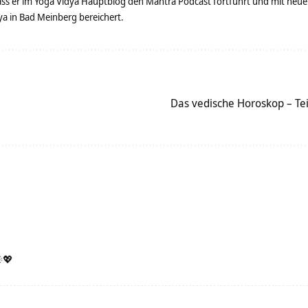
dass er im Yoga Vidya Hauptblog den Mantra Podcast fortführt und mit neue
 in Bad Meinberg bereichert.
Das vedische Horoskop – Tei
💖