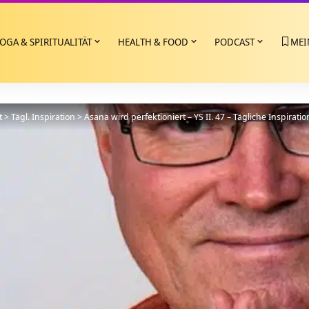
OGA & SPIRITUALITÄT
HEALTH & FOOD
PODCAST
MEI
t
>
Tägl. Inspiration
>
Asana wird perfektioniert – YS II. 47 – Tägliche Inspiratio