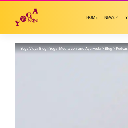
HOME
NEWS
Y
Yoga Vidya Blog - Yoga, Meditation und Ayurveda
>
Blog
>
Podcas