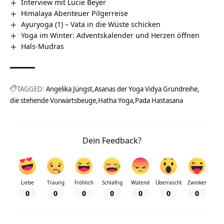
Interview mit Lucie Beyer
Himalaya Abenteuer Pilgerreise
Ayuryoga (1) – Vata in die Wüste schicken
Yoga im Winter: Adventskalender und Herzen öffnen
Hals-Mudras
TAGGED:
Angelika Jüngst
Asanas der Yoga Vidya Grundreihe
die stehende Vorwärtsbeuge
Hatha Yoga
Pada Hastasana
Dein Feedback?
Liebe
Traurig
Fröhlich
Schläfrig
Wütend
Überrascht
Zwinker
0
0
0
0
0
0
0