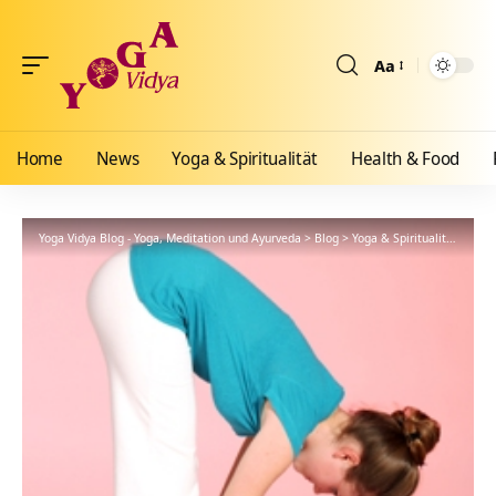
Aa
Größenänderun
Home
News
Yoga & Spiritualität
Health & Food
Yoga Vidya Blog - Yoga, Meditation und Ayurveda
>
Blog
>
Yoga & Spiritualität
>
Hath