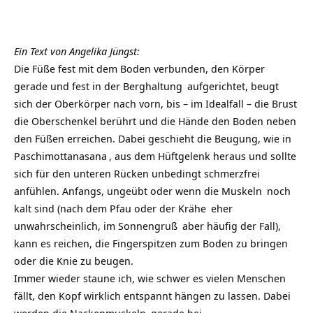
Ein Text von Angelika Jüngst:
Die Füße fest mit dem Boden verbunden, den Körper
gerade und fest in der
Berghaltung
aufgerichtet, beugt
sich der Oberkörper nach vorn, bis – im Idealfall – die Brust
die Oberschenkel berührt und die Hände den Boden neben
den Füßen erreichen. Dabei geschieht die Beugung, wie in
Paschimottanasana
, aus dem Hüftgelenk heraus und sollte
sich für den unteren Rücken unbedingt schmerzfrei
anfühlen. Anfangs, ungeübt oder wenn die
Muskeln
noch
kalt sind (nach dem
Pfau
oder der
Krähe
eher
unwahrscheinlich, im
Sonnengruß
aber häufig der Fall),
kann es reichen, die Fingerspitzen zum Boden zu bringen
oder die Knie zu beugen.
Immer wieder staune ich, wie schwer es vielen Menschen
fällt, den Kopf wirklich entspannt hängen zu lassen. Dabei
werden die
Nackenmuskeln
gerade bei