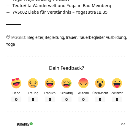
TeutoVitalWanderwelt und Yoga in Bad Meinberg
YVS602 Liebe für Verständnis – Yogasutra III 35
TAGGED:
Begleiter
Begleitung
Trauer
Trauerbegleiter Ausbildung
Yoga
Dein Feedback?
Liebe
Traurig
Fröhlich
Schläfrig
Wütend
Überrascht
Zwinker
0
0
0
0
0
0
0
SUKADEV