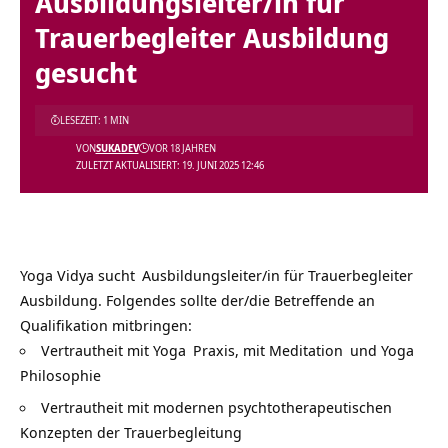
Ausbildungsleiter/in für
Trauerbegleiter Ausbildung
gesucht
LESEZEIT: 1 MIN
VON
SUKADEV
VOR 18 JAHREN
ZULETZT AKTUALISIERT: 19. JUNI 2025 12:46
Yoga Vidya
sucht
Ausbildungsleiter/in für
Trauerbegleiter
Ausbildung. Folgendes sollte der/die Betreffende an
Qualifikation mitbringen:
Vertrautheit mit
Yoga
Praxis, mit
Meditation
und Yoga
Philosophie
Vertrautheit mit modernen psychtotherapeutischen
Konzepten der Trauerbegleitung