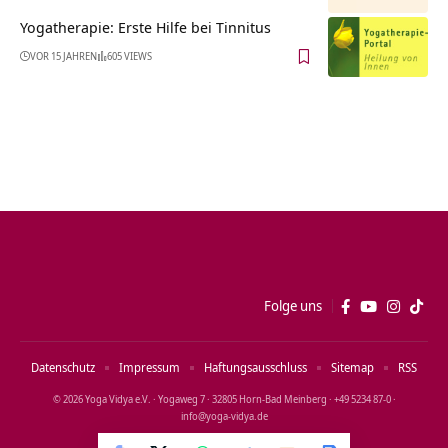
Yogatherapie: Erste Hilfe bei Tinnitus
VOR 15 JAHREN
605 VIEWS
Folge uns
Datenschutz
Impressum
Haftungsausschluss
Sitemap
RSS
© 2026 Yoga Vidya e.V. · Yogaweg 7 · 32805 Horn‑Bad Meinberg · +49 5234 87‑0 ·
info@yoga‑vidya.de