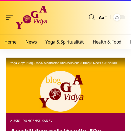
Aa
Größenänderun
Home
News
Yoga & Spiritualität
Health & Food
Yoga Vidya Blog - Yoga, Meditation und Ayurveda
>
Blog
>
News
>
Ausbildungen
>
Au
AUSBILDUNGEN
SUKADEV