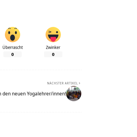
Überrascht
Zwinker
0
0
NÄCHSTER ARTIKEL
h den neuen Yogalehrer/innen!