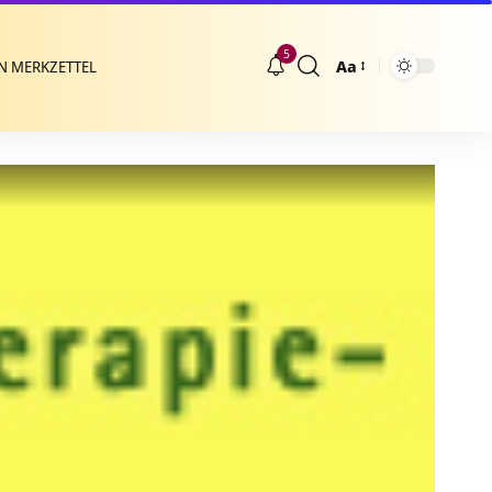
5
Aa
N MERKZETTEL
Größenänderung