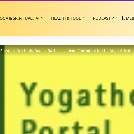
OGA & SPIRITUALITÄT
HEALTH & FOOD
PODCAST
MEI
Spiritualität
>
Hatha Yoga
>
Buche jetzt deine Individual-Kur bei Yoga Vidya!