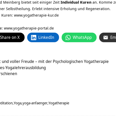
 Meinberg bietet seit einiger Zeit
Individual Kuren
an. Komme zu
ner Selbstheilung. Erlebt intensive Erholung und Regeneration.
 Kuren: www.yogatherapie-kur.de
ie:
www.yogatherapie-portal.de
Share on X
LinkedIn
WhatsApp
Em
t und voller Freude – mit der Psychologischen Yogatherapie
res-Yogalehrerausbildung
erschienen
ditation
Yoga
yoga-anfaenger
Yogatherapie