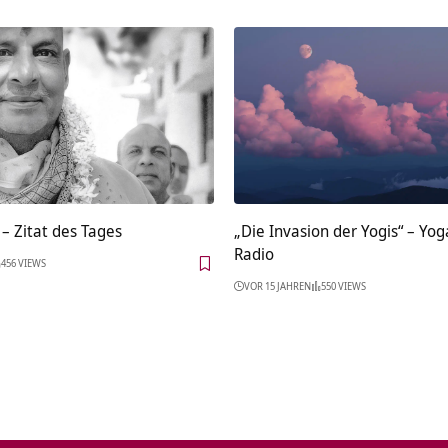
– Zitat des Tages
„Die Invasion der Yogis“ – Yog
Radio
456 VIEWS
VOR 15 JAHREN
550 VIEWS