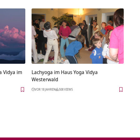
a Vidya im
Lachyoga im Haus Yoga Vidya
Westerwald
VOR 18 JAHREN
508 VIEWS