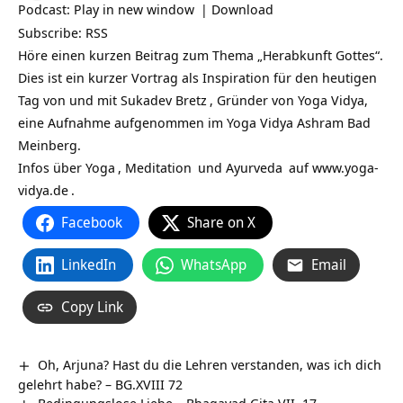
Podcast:
Play in new window
|
Download
Subscribe:
RSS
Höre einen kurzen Beitrag zum Thema „Herabkunft Gottes“.
Dies ist ein kurzer Vortrag als Inspiration für den heutigen
Tag von und mit
Sukadev Bretz
, Gründer von Yoga Vidya,
eine Aufnahme aufgenommen im Yoga Vidya Ashram Bad
Meinberg.
Infos über
Yoga
,
Meditation
und
Ayurveda
auf
www.yoga-
vidya.de
.
Facebook
Share on X
LinkedIn
WhatsApp
Email
Copy Link
Oh, Arjuna? Hast du die Lehren verstanden, was ich dich
gelehrt habe? – BG.XVIII 72
Bedingungslose Liebe – Bhagavad Gita VII. 17