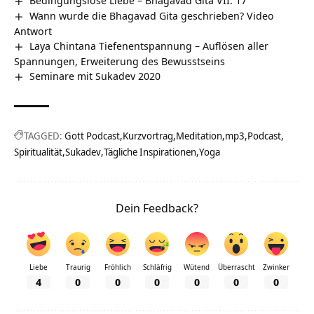
Wann wurde die Bhagavad Gita geschrieben? Video
Antwort
Laya Chintana Tiefenentspannung – Auflösen aller
Spannungen, Erweiterung des Bewusstseins
Seminare mit Sukadev 2020
TAGGED:
Gott Podcast
Kurzvortrag
Meditation
mp3
Podcast
Spiritualität
Sukadev
Tägliche Inspirationen
Yoga
Dein Feedback?
Liebe
Traurig
Fröhlich
Schläfrig
Wütend
Überrascht
Zwinker
4
0
0
0
0
0
0