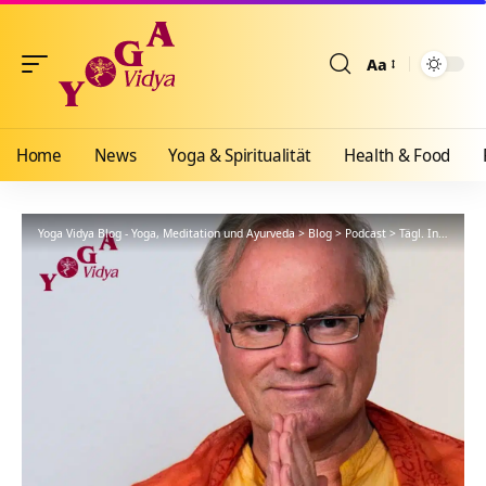
Aa
Größenänderun
Home
News
Yoga & Spiritualität
Health & Food
Yoga Vidya Blog - Yoga, Meditation und Ayurveda
>
Blog
>
Podcast
>
Tägl. Inspiration