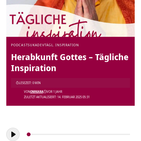
PODCAST
SUKADEV
TÄGL. INSPIRATION
Herabkunft Gottes – Tägliche
Inspiration
LESEZEIT: 0 MIN
VON
OMKARA
VOR 1 JAHR
ZULETZT AKTUALISIERT: 14. FEBRUAR 2025 05:31
Audio-
Player