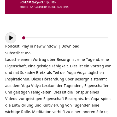
VON
RAFAELA
VOR 11 JAHREN
ZULETZT AKTUALISIERT: 18. JULI 2025 11:15
Audio-
Player
Podcast:
Play in new window
|
Download
Subscribe:
RSS
Lausche einem Vortrag über
Besorgnis
, eine Tugend, eine
Eigenschaft, eine geistige Fähigkeit. Dies ist ein Vortrag von
und mit
Sukadev Bretz
als Teil der
Yoga Vidya täglichen
Inspirationen
. Diese Hörsendung über Besorgnis stammt
aus dem Yoga Vidya Lexikon der
Tugenden
, Eigenschaften
und geistigen Fähigkeiten. Dies ist die Tonspur eines
Videos
zur geistigen Eigenschaft Besorgnis. Im
Yoga
spielt
die Entwicklung und Kultivierung von Tugenden eine
wichtige Rolle. Meditation verhilft zu einer inneren Stärke,