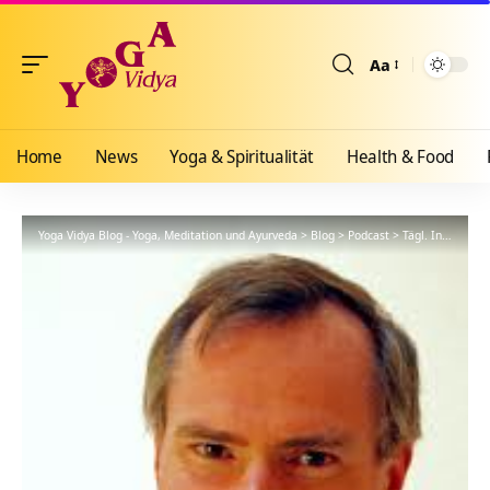
Aa
Größenänderun
Home
News
Yoga & Spiritualität
Health & Food
Yoga Vidya Blog - Yoga, Meditation und Ayurveda
>
Blog
>
Podcast
>
Tägl. Inspiration