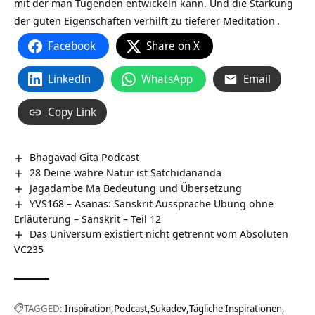
mit der man Tugenden entwickeln kann. Und die Stärkung
der guten Eigenschaften verhilft zu tieferer
Meditation
.
Facebook
Share on X
LinkedIn
WhatsApp
Email
Copy Link
Bhagavad Gita Podcast
28 Deine wahre Natur ist Satchidananda
Jagadambe Ma Bedeutung und Übersetzung
YVS168 – Asanas: Sanskrit Aussprache Übung ohne
Erläuterung – Sanskrit – Teil 12
Das Universum existiert nicht getrennt vom Absoluten
VC235
TAGGED:
Inspiration
Podcast
Sukadev
Tägliche Inspirationen