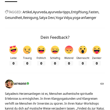
TAGGED:
Artikel
Ayurveda
ayurveda-tipps
Entgiftiung
Fasten
Gesundheit
Reinigung
Satya Devi
Yoga Vidya
yoga-anfaenger
Dein Feedback?
Liebe
Traurig
Fröhlich
Schläfrig
Wütend
Überrascht
Zwinker
0
0
0
0
0
0
0
SATYADEVI
Satyadevis Herzensanliegen ist es, Menschen authentische spirituelle
Erlebnisse zu ermöglichen. In ihren Klangyogastunden und Klangreisen
verhilft sie Menschen ihr Innerstes zu spüren. In ihren Natur-Workshops
kannst du dich auf mystische Weise verzaubern lassen. „Findest du zur Natur,