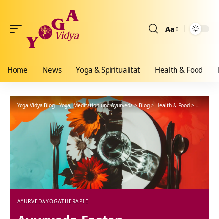
Aa
Größenänderun
Home
News
Yoga & Spiritualität
Health & Food
Yoga Vidya Blog - Yoga, Meditation und Ayurveda
>
Blog
>
Health & Food
>
Ayurveda
AYURVEDA
YOGATHERAPIE