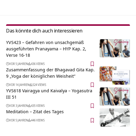
Das könnte dich auch interessieren
YVS423 – Gefahren von unsachgemäß
ausgeführten Pranayama – HYP Kap. 2,
Verse 16-18
VOR 5 JAHREN
436 VIEWS
Zusammenfassung der Bhagavad Gita Kap.
9 „Yoga der königlichen Weisheit“
VOR 14 JAHREN
524 VIEWS
YVS618 Vairagya und Kaivalya – Yogasutra
III 51
VOR 3 JAHREN
435 VIEWS
Meditation – Zitat des Tages
VOR 5 JAHREN
446 VIEWS