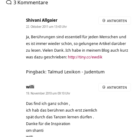
3 Kommentare
Shivani Allgaier
ANTWORTEN
22. Oktober 2011 um 13:43 Uhr
Ja, Berührungen sind essentiell für jeden Menschen und
es ist immer wieder schön, so gelungene Artikel darüber
zu lesen. Vielen Dank. Ich habe in meinem Blog auch kurz
was dazu geschrieben:
http://tiny.cc/ewdik
Pingback: Talmud Lexikon - Judentum
willi
ANTWORTEN
19. November 2010 um 09:10 Uhr
Das find ich ganz schön ,
ich hab das berühren auch erst ziemlich
spät durch das Tanzen lernen dürfen .
Danke für die Inspiration
om shanti
Willi