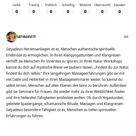
Liebe
Traurig
Fröhlich
Schläfrig
Wütend
Überrascht
Zwinker
0
0
0
0
0
0
0
SATYADEVI
Satyadevis Herzensanliegen ist es, Menschen authentische spirituelle
Erlebnisse zu ermöglichen. In ihren Klangyogastunden und Klangreisen
verhilft sie Menschen ihr Innerstes zu spüren. In ihren Natur-Workshops
kannst du dich auf mystische Weise verzaubern lassen. „Findest du zur Natur,
findest du dich selber.“ Ihre langjährigen Massageerfahrungen gibt sie mit
viel Liebe und Heiterkeit in ihren Massageseminaren weiter. So kannst du
selbst lernen, Menschen auf allen Ebenen des Seins zu berühren. Außerdem
gibt sie Seminare für Frauen, die wieder mehr zu ihrer Weiblichkeit finden
und ihre heilenden Fähigkeiten entdecken wollen. Ob durch Yogastunden,
geleitete Spaziergänge, schamanische Rituale, Massagen und Klangreisen:
Satyadevis besondere Fähigkeit ist es, Menschen zu tiefen spirituellen
Erfahrungen zu führen.