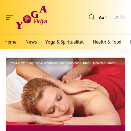
Aa
Größenänderun
Home
News
Yoga & Spiritualität
Health & Food
Yoga Vidya Blog - Yoga, Meditation und Ayurveda
>
Blog
>
Health & Food
>
Ayurveda