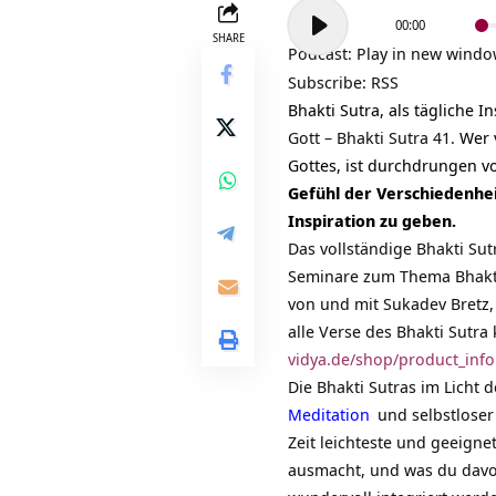
Audio-
00:00
Player
SHARE
Podcast:
Play in new wind
Subscribe:
RSS
Bhakti Sutra, als tägliche 
Gott – Bhakti Sutra 41.
Wer 
Gottes, ist durchdrungen vo
Gefühl der Verschiedenhei
Inspiration zu geben.
Das vollständige Bhakti Sut
Seminare zum Thema Bhakt
von und mit Sukadev Bretz,
alle Verse des Bhakti Sutr
vidya.de/shop/product_inf
Die Bhakti Sutras im Licht 
Meditation
und selbstloser 
Zeit leichteste und geeigne
ausmacht, und was du davon 