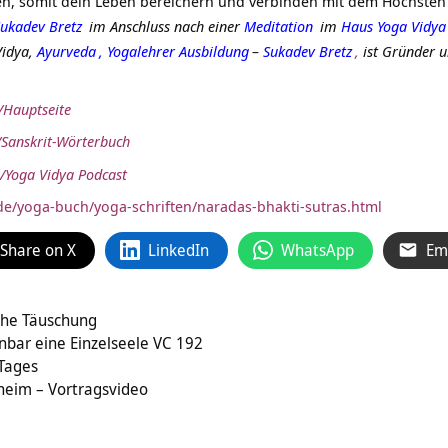
en, somit dein Leben bereichern und verbinden mit dem Höchste
ukadev Bretz
im Anschluss nach einer
Meditation
im
Haus Yoga Vidya
Vidya,
Ayurveda
,
Yogalehrer Ausbildung
–
Sukadev Bretz
,
ist Gründer u
e/Hauptseite
e/Sanskrit-Wörterbuch
/Yoga Vidya Podcast
de/yoga-buch/yoga-schriften/naradas-bhakti-sutras.html
Share on X
LinkedIn
WhatsApp
Em
che Täuschung
inbar eine Einzelseele VC 192
 Tages
Schoppenberg Wietersheim‏‎ – Vortragsvideo