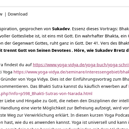
ow
|
Download
Inspiration, gesprochen von
Sukadev
. Essenz dieses Vortrags
:
Bhakt
voller Gottesliebe ist, ist eins mit Gott. Ein wahrhafter Bhakta, ei
n der Gegenwart Gottes, ruht ganz in Gott. Der 41. Vers des Bhak
t trennt Gott von Seinen
Devotees
. Höre, wie Sukadev Bretz d
ra findest du auf
https://www.yoga-vidya.de/yoga-buch/yoga-schri
i Yoga
https://www.yoga-vidya.de/seminare/interessengebiet/bha
 Gründer von Yoga Vidya. Dies ist der Einführungsvortrag zum Bhak
a kommentieren. Das Bhakti Sutra kannst du käuflich erwerben auf
o.php?info=p598_Bhakti-Sutras-von-Narada.html
der Liebe und Hingabe zu Gott, die neben den Disziplinen der inte
Handlung eine vierte Möglichkeit zur Befreiung aufzeigt, wird von 
tste Weg zur Verwirklichung erklärt. In diesen kurzen Yoga Podca
hast, wie du es anwenden kannst. Yoga ist universell und kann in