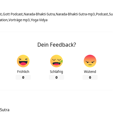
st
Gott Podcast
Narada-Bhakti-Sutra
Narada-Bhakti-Sutra-mp3
Podcast
Su
ration
Vorträge mp3
Yoga Vidya
Dein Feedback?
Fröhlich
Schläfrig
Wütend
0
0
0
 Sutra