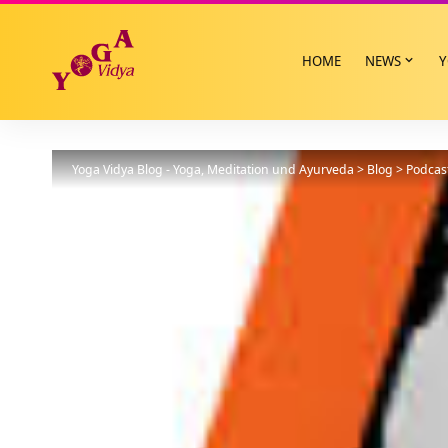
HOME
NEWS
Y
Yoga Vidya Blog - Yoga, Meditation und Ayurveda
>
Blog
>
Podcas