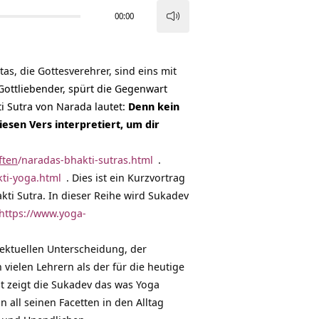
00:00
Pfeiltasten
Hoch/Runter
benutzen,
as, die Gottesverehrer, sind eins mit
um
n Gottliebender, spürt die Gegenwart
die
ti Sutra von Narada lautet:
Denn kein
Lautstärke
iesen Vers interpretiert, um dir
zu
regeln.
ften
/naradas-bhakti-sutras.html
.
kti-yoga.html
. Dies ist ein Kurzvortrag
ti Sutra. In dieser Reihe wird Sukadev
https://www.yoga-
llektuellen Unterscheidung, der
vielen Lehrern als der für die heutige
st zeigt die Sukadev das was Yoga
 all seinen Facetten in den Alltag