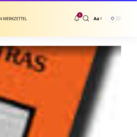
6
Aa
N MERKZETTEL
Größenänderung