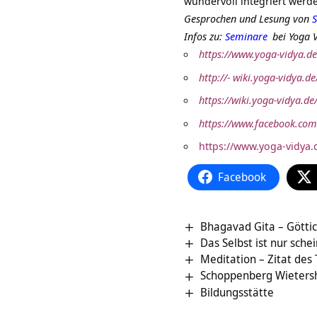
wundervoll integriert werd
Gesprochen und Lesung von
S
Infos zu:
Seminare
bei Yoga 
https://www.yoga-vidya.de
http://- wiki.yoga-vidya.d
https://wiki.yoga-vidya.d
https://www.facebook.com
https://www.yoga-vidya.
Facebook
Bhagavad Gita – Götti
Das Selbst ist nur sche
Meditation – Zitat des
Bildungsstätte