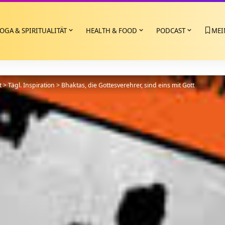
OGA & SPIRITUALITÄT
HEALTH & FOOD
PODCAST
MEI
t
>
Tägl. Inspiration
>
Bhaktas, die Gottesverehrer, sind eins mit Gott