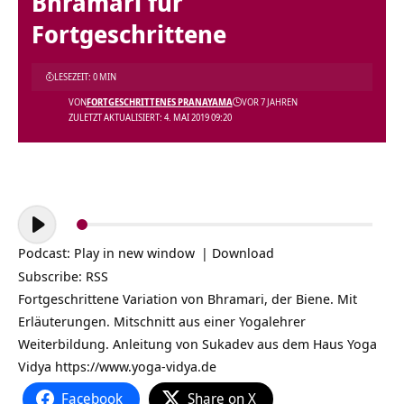
Bhramari für
Fortgeschrittene
LESEZEIT: 0 MIN
VON
FORTGESCHRITTENES PRANAYAMA
VOR 7 JAHREN
ZULETZT AKTUALISIERT: 4. MAI 2019 09:20
Audio-
Player
Podcast:
Play in new window
|
Download
Subscribe:
RSS
Fortgeschrittene Variation von Bhramari, der Biene. Mit
Erläuterungen. Mitschnitt aus einer Yogalehrer
Weiterbildung. Anleitung von Sukadev aus dem Haus Yoga
Vidya https://www.yoga-vidya.de
Facebook
Share on X