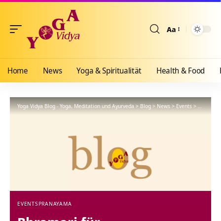
Aa
Größenänderun
Home
News
Yoga & Spiritualität
Health & Food
Yoga Vidya Blog - Yoga, Meditation und Ayurveda
>
Blog
>
News
>
Events
>
Bhramari 
EVENTS
PRANAYAMA