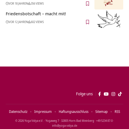
VOR 18 JAHREN
356 VIEWS
Friedensbotschaft – macht mit!
VOR 12 JAHREN
602 VIEWS
Folge uns
Datenschutz
Impressum
Haftungsausschluss
Sitemap
RSS
© 2026 Yoga Vidya e.V. · Yogaweg 7 · 32805 Horn‑Bad Meinberg · +49 5234 87‑0 ·
info@yoga‑vidya.de