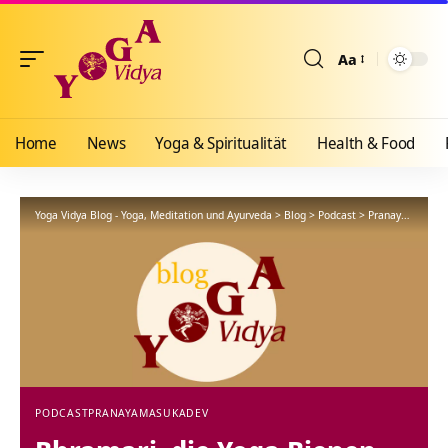
Aa
Größenänderun
Home
News
Yoga & Spiritualität
Health & Food
Yoga Vidya Blog - Yoga, Meditation und Ayurveda
>
Blog
>
Podcast
>
Pranayama
>
Bh
PODCAST
PRANAYAMA
SUKADEV