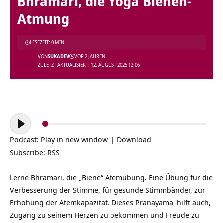
Bhramari, die Yoga Bienen-
Atmung
LESEZEIT: 0 MIN
VON
SUKADEV
VOR 2 JAHREN
ZULETZT AKTUALISIERT: 12. AUGUST 2025 12:06
Audio-
Player
Podcast:
Play in new window
|
Download
Subscribe:
RSS
Lerne Bhramari, die „Biene“ Atemübung. Eine Übung für die
Verbesserung der Stimme, für gesunde Stimmbänder, zur
Erhöhung der Atemkapazität. Dieses
Pranayama
hilft auch,
Zugang zu seinem Herzen zu bekommen und Freude zu