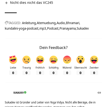
Nicht dies nicht das VC245
TAGGED:
Anleitung
Atemuebung
Audio
Bhramari
kundalini-yoga-podcast
mp3
Podcast
Pranayama
Sukadev
Dein Feedback?
Liebe
Traurig
Fröhlich
Schläfrig
Wütend
Überrascht
Zwinker
0
0
0
0
0
0
0
SUKADEV
Sukadev ist Gründer und Leiter von Yoga Vidya. Nicht alle Beiräge, die in