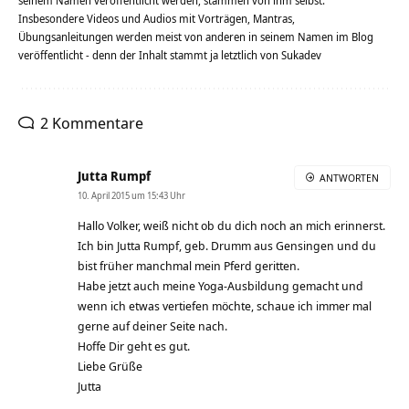
seinem Namen veröffentlicht werden, stammen von ihm selbst.
Insbesondere Videos und Audios mit Vorträgen, Mantras,
Übungsanleitungen werden meist von anderen in seinem Namen im Blog
veröffentlicht - denn der Inhalt stammt ja letztlich von Sukadev
2 Kommentare
Jutta Rumpf
ANTWORTEN
10. April 2015 um 15:43 Uhr
Hallo Volker, weiß nicht ob du dich noch an mich erinnerst.
Ich bin Jutta Rumpf, geb. Drumm aus Gensingen und du
bist früher manchmal mein Pferd geritten.
Habe jetzt auch meine Yoga-Ausbildung gemacht und
wenn ich etwas vertiefen möchte, schaue ich immer mal
gerne auf deiner Seite nach.
Hoffe Dir geht es gut.
Liebe Grüße
Jutta