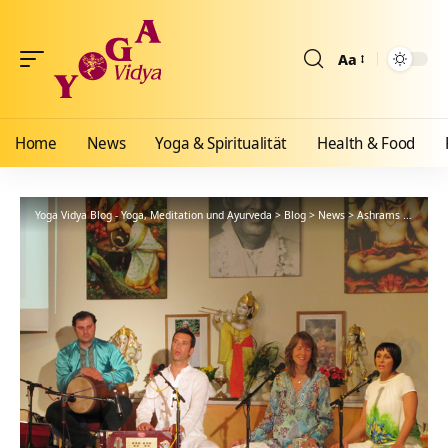
Aa
Größenänderun
Home
News
Yoga & Spiritualität
Health & Food
Yoga Vidya Blog - Yoga, Meditation und Ayurveda
>
Blog
>
News
>
Ashrams
>
Bad Me