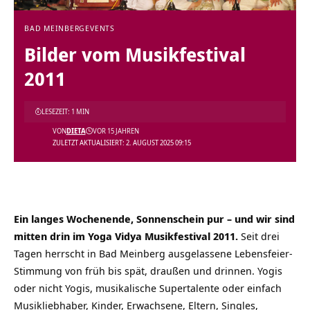
BAD MEINBERG
EVENTS
Bilder vom Musikfestival
2011
LESEZEIT: 1 MIN
VON
DIETA
VOR 15 JAHREN
ZULETZT AKTUALISIERT: 2. AUGUST 2025 09:15
Ein langes Wochenende, Sonnenschein pur – und wir sind
mitten drin im Yoga Vidya Musikfestival 2011.
Seit drei
Tagen herrscht in Bad Meinberg ausgelassene Lebensfeier-
Stimmung von früh bis spät, draußen und drinnen. Yogis
oder nicht Yogis, musikalische Supertalente oder einfach
Musikliebhaber, Kinder, Erwachsene, Eltern, Singles,