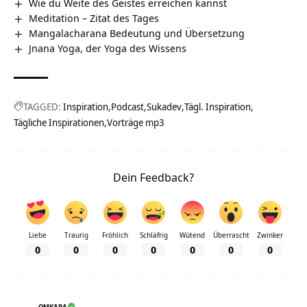
Wie du Weite des Geistes erreichen kannst
Meditation – Zitat des Tages
Mangalacharana Bedeutung und Übersetzung
Jnana Yoga, der Yoga des Wissens
TAGGED:
Inspiration
Podcast
Sukadev
Tägl. Inspiration
Tägliche Inspirationen
Vorträge mp3
Dein Feedback?
Liebe
Traurig
Fröhlich
Schläfrig
Wütend
Überrascht
Zwinker
0
0
0
0
0
0
0