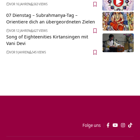
VOR 16 JAHREN
563 VIEWS
07 Dienstag – Subrahmanya-Tag –
Orientiere dich an übergeordneten Zielen
VOR 12 JAHREN
627 VIEWS
Song of Eighteenities Kirtansingen mit
Vani Devi
VOR 9 JAHREN
545 VIEWS
Folge uns