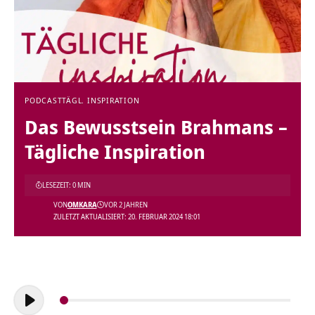
PODCAST
TÄGL. INSPIRATION
Das Bewusstsein Brahmans –
Tägliche Inspiration
LESEZEIT: 0 MIN
VON
OMKARA
VOR 2 JAHREN
ZULETZT AKTUALISIERT: 20. FEBRUAR 2024 18:01
Audio-
Player