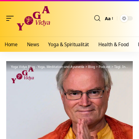
Aa
Größenänderun
Home
News
Yoga & Spiritualität
Health & Food
Yoga Vidya Blog - Yoga, Meditation und Ayurveda
>
Blog
>
Podcast
>
Tägl. Inspiration