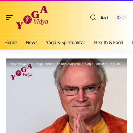
Aa
Größenänderun
Home
News
Yoga & Spiritualität
Health & Food
Yoga Vidya Blog - Yoga, Meditation und Ayurveda
>
Blog
>
Podcast
>
Tägl. Inspiration