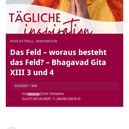
PODCAST
TÄGL. INSPIRATION
Das Feld – woraus besteht
das Feld? – Bhagavad Gita
XIII 3 und 4
LESEZEIT: 1 MIN
VON
OMKARA
VOR 7 MONATEN
ZULETZT AKTUALISIERT: 11. JANUAR 2026 05:30