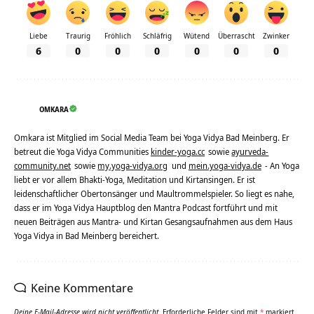
Liebe
Traurig
Fröhlich
Schläfrig
Wütend
Überrascht
Zwinker
6
0
0
0
0
0
0
OMKARA
Omkara ist Mitglied im Social Media Team bei Yoga Vidya Bad Meinberg. Er
betreut die Yoga Vidya Communities
kinder-yoga.cc
sowie
ayurveda-
community.net
sowie
my.yoga-vidya.org
und
mein.yoga-vidya.de
- An Yoga
liebt er vor allem Bhakti-Yoga, Meditation und Kirtansingen. Er ist
leidenschaftlicher Obertonsänger und Maultrommelspieler. So liegt es nahe,
dass er im Yoga Vidya Hauptblog den Mantra Podcast fortführt und mit
neuen Beiträgen aus Mantra- und Kirtan Gesangsaufnahmen aus dem Haus
Yoga Vidya in Bad Meinberg bereichert.
Keine Kommentare
Deine E-Mail-Adresse wird nicht veröffentlicht.
Erforderliche Felder sind mit
*
markiert.