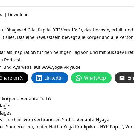
ow
|
Download
zur
Bhagavad Gita
Kapitel XIII Vers 13: Er, das Höchste, erfüllt un
t alles. Das eine Bewusstsein bewegt alle Körper und alle Persönl
tar als Inspiration für den heutigen Tag von und mit
Sukadev Bret
en Podcast.
n
und
Ayurveda
auf
www.yoga-vidya.de
Share on X
LinkedIn
WhatsApp
Em
lkörper – Vedanta Teil 6
 Tages
 Tages
 Gleichnis vom verbrannten Stoff – Vedanta Nyaya
a, Sonnenatem, in der Hatha Yoga Pradipika – HYP Kap. 2, Ver