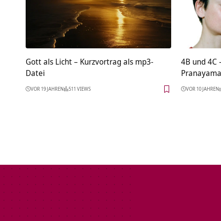
Gott als Licht – Kurzvortrag als mp3-
4B und 4C 
Datei
Pranayama 
VOR 19 JAHREN
511 VIEWS
VOR 10 JAHREN