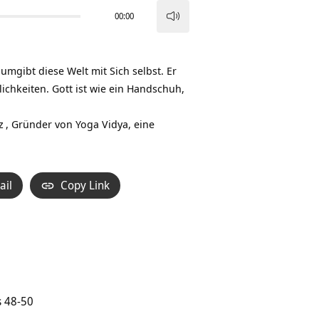
00:00
Pfeiltasten
Hoch/Runter
benutzen,
d umgibt diese Welt mit Sich selbst. Er
um
ichkeiten. Gott ist wie ein Handschuh,
die
Lautstärke
z
, Gründer von Yoga Vidya, eine
zu
regeln.
ail
Copy Link
s 48-50