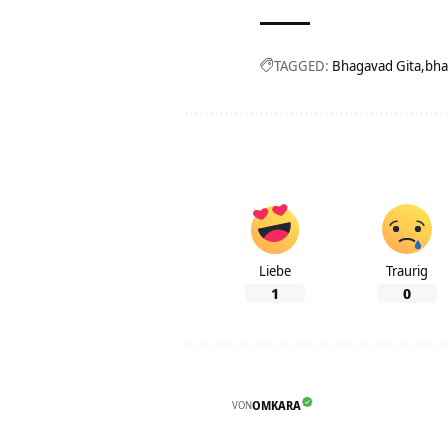
TAGGED:
Bhagavad Gita
bha
Liebe
Traurig
1
0
VON
OMKARA