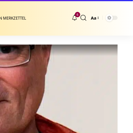
6
Aa
N MERKZETTEL
Größenänderung