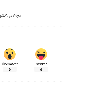
mp3
Yoga Vidya
Überrascht
Zwinker
0
0