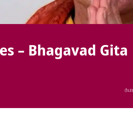
les – Bhagavad Gita
LES