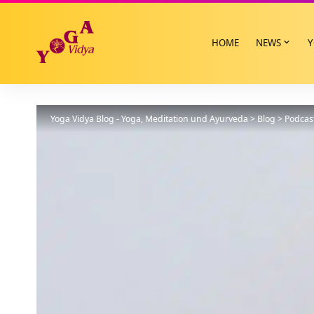
HOME
NEWS
Y
Yoga Vidya Blog - Yoga, Meditation und Ayurveda
>
Blog
>
Podcas