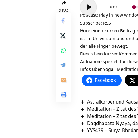
Audio-
00:00
Player
SHARE
Podcast:
Play in new wind
Subscribe:
RSS
Höre einen kurzen Beitrag 
ist im Universum und umhüll
der alle Finger bewegt.
Dies ist ein kurzer Kommen
Aufnahme speziell für dies
Infos über
Yoga
,
Meditatio
Facebook
Astralkörper und Kausa
Meditation – Zitat des
Meditation – Zitat des
Dagdhapata Nyaya, das
YVS439 – Surya Bhedan