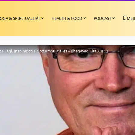
OGA & SPIRITUALITÄT
HEALTH & FOOD
PODCAST
MEI
t
>
Tägl. Inspiration
>
Gott umhüllt alles – Bhagavad Gita XIII 13