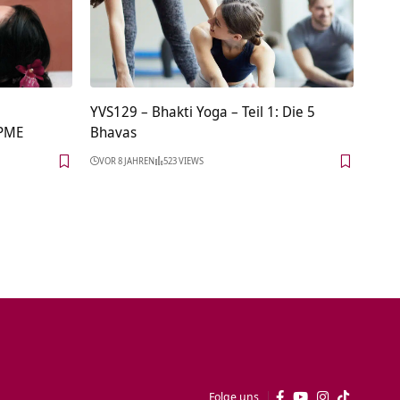
YVS129 – Bhakti Yoga – Teil 1: Die 5
 PME
Bhavas
VOR 8 JAHREN
523 VIEWS
Folge uns