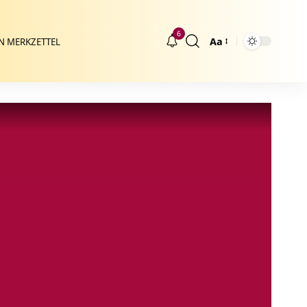
6
Aa
N MERKZETTEL
Größenänderung