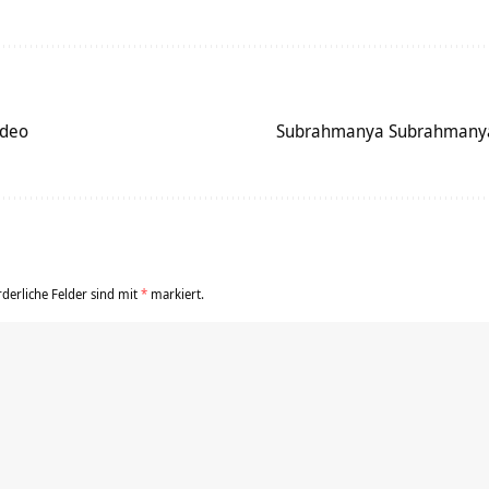
ideo
Subrahmanya Subrahmanya
rderliche Felder sind mit
*
markiert.