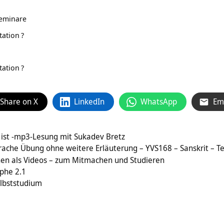
eminare
tation
?
tation
?
Share on X
LinkedIn
WhatsApp
Em
 ist -mp3-Lesung mit Sukadev Bretz
rache Übung ohne weitere Erläuterung – YVS168 – Sanskrit – Te
en als Videos – zum Mitmachen und Studieren
phe 2.1
lbststudium