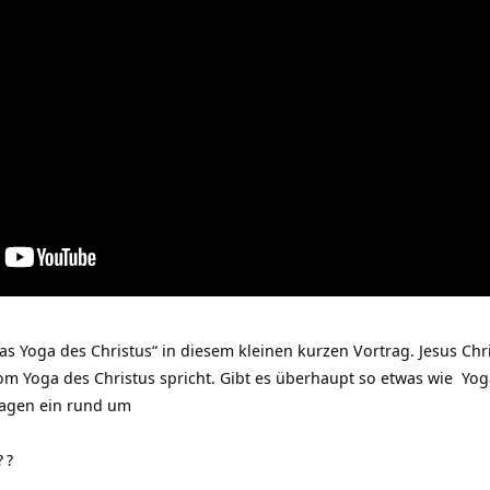
as Yoga des Christus“ in diesem kleinen kurzen Vortrag.
Jesus Chr
m Yoga des Christus spricht. Gibt es überhaupt so etwas wie Yog
Fragen ein rund um
?
?