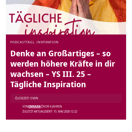
PODCAST
TÄGL. INSPIRATION
Denke an Großartiges – so
werden höhere Kräfte in dir
wachsen – YS III. 25 –
Tägliche Inspiration
LESEZEIT: 0 MIN
VON
OMKARA
VOR 4 JAHREN
ZULETZT AKTUALISIERT: 15. MAI 2026 12:22