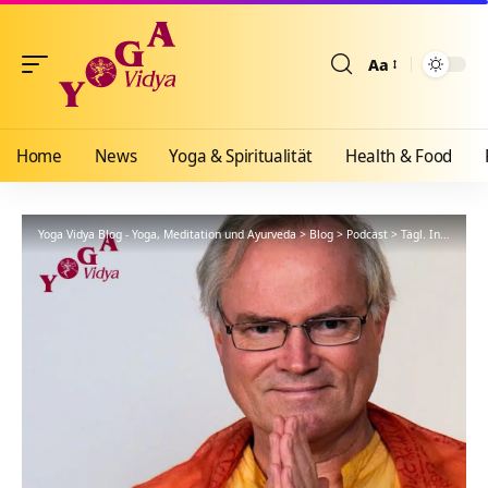
Aa
Größenänderun
Home
News
Yoga & Spiritualität
Health & Food
Yoga Vidya Blog - Yoga, Meditation und Ayurveda
>
Blog
>
Podcast
>
Tägl. Inspiration