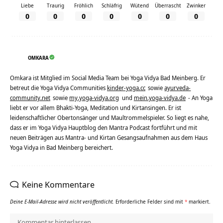
Liebe
Traurig
Fröhlich
Schläfrig
Wütend
Überrascht
Zwinker
0
0
0
0
0
0
0
OMKARA
Omkara ist Mitglied im Social Media Team bei Yoga Vidya Bad Meinberg. Er
betreut die Yoga Vidya Communities
kinder-yoga.cc
sowie
ayurveda-
community.net
sowie
my.yoga-vidya.org
und
mein.yoga-vidya.de
- An Yoga
liebt er vor allem Bhakti-Yoga, Meditation und Kirtansingen. Er ist
leidenschaftlicher Obertonsänger und Maultrommelspieler. So liegt es nahe,
dass er im Yoga Vidya Hauptblog den Mantra Podcast fortführt und mit
neuen Beiträgen aus Mantra- und Kirtan Gesangsaufnahmen aus dem Haus
Yoga Vidya in Bad Meinberg bereichert.
Keine Kommentare
Deine E-Mail-Adresse wird nicht veröffentlicht.
Erforderliche Felder sind mit
*
markiert.