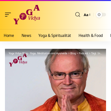
Aa
Größenänderun
Home
News
Yoga & Spiritualität
Health & Food
Yoga Vidya Blog - Yoga, Meditation und Ayurveda
>
Blog
>
Podcast
>
Tägl. Inspiration