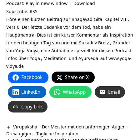
Podcast:
Play in new window
|
Download
Subscribe:
RSS
Höre einen kurzen Beitrag zur
Bhagavad Gita
Kapitel VIII.
Vers 6: Der letzte Gedanke vor dem Tod, habe ein
Hauptmantra. Dies ist ein kurzer Kommentar als Inspiration
für den heutigen Tag von und mit
Sukadev Bretz
, Gründer
von Yoga Vidya, eine Aufnahme speziell für diesen Podcast.
Infos über
Yoga
,
Meditation
und
Ayurveda
auf
www.yoga-
vidya.de
Facebook
Share on X
LinkedIn
WhatsApp
Email
Copy Link
Virupaksha – Der Meister mit den unförmigen Augen –
Dreiäugiger – Tägliche Inspiration
09 B Langes Praxis-Audio 9. Woche Anfängerkurs