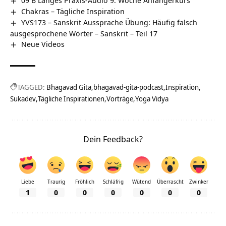
Chakras – Tägliche Inspiration
YVS173 – Sanskrit Aussprache Übung: Häufig falsch
ausgesprochene Wörter – Sanskrit – Teil 17
Neue Videos
TAGGED:
Bhagavad Gita
bhagavad-gita-podcast
Inspiration
Sukadev
Tägliche Inspirationen
Vorträge
Yoga Vidya
Dein Feedback?
Liebe
Traurig
Fröhlich
Schläfrig
Wütend
Überrascht
Zwinker
1
0
0
0
0
0
0