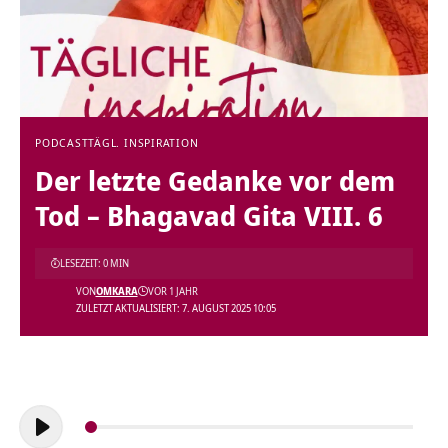
PODCAST
TÄGL. INSPIRATION
Der letzte Gedanke vor dem
Tod – Bhagavad Gita VIII. 6
LESEZEIT: 0 MIN
VON
OMKARA
VOR 1 JAHR
ZULETZT AKTUALISIERT: 7. AUGUST 2025 10:05
Audio-
Player