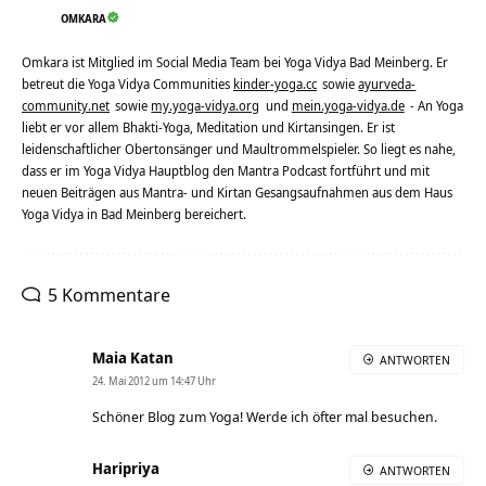
OMKARA
Omkara ist Mitglied im Social Media Team bei Yoga Vidya Bad Meinberg. Er
betreut die Yoga Vidya Communities
kinder-yoga.cc
sowie
ayurveda-
community.net
sowie
my.yoga-vidya.org
und
mein.yoga-vidya.de
- An Yoga
liebt er vor allem Bhakti-Yoga, Meditation und Kirtansingen. Er ist
leidenschaftlicher Obertonsänger und Maultrommelspieler. So liegt es nahe,
dass er im Yoga Vidya Hauptblog den Mantra Podcast fortführt und mit
neuen Beiträgen aus Mantra- und Kirtan Gesangsaufnahmen aus dem Haus
Yoga Vidya in Bad Meinberg bereichert.
5 Kommentare
Maia Katan
ANTWORTEN
24. Mai 2012 um 14:47 Uhr
Schöner Blog zum Yoga! Werde ich öfter mal besuchen.
Haripriya
ANTWORTEN