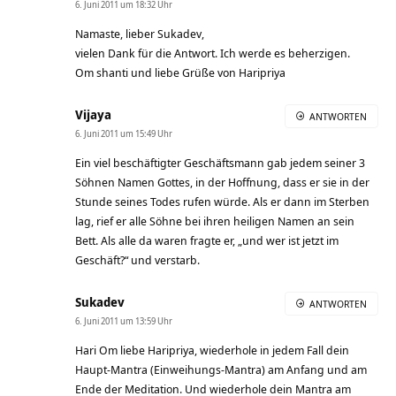
6. Juni 2011 um 18:32 Uhr
Namaste, lieber Sukadev,
vielen Dank für die Antwort. Ich werde es beherzigen.
Om shanti und liebe Grüße von Haripriya
Vijaya
ANTWORTEN
6. Juni 2011 um 15:49 Uhr
Ein viel beschäftigter Geschäftsmann gab jedem seiner 3
Söhnen Namen Gottes, in der Hoffnung, dass er sie in der
Stunde seines Todes rufen würde. Als er dann im Sterben
lag, rief er alle Söhne bei ihren heiligen Namen an sein
Bett. Als alle da waren fragte er, „und wer ist jetzt im
Geschäft?“ und verstarb.
Sukadev
ANTWORTEN
6. Juni 2011 um 13:59 Uhr
Hari Om liebe Haripriya, wiederhole in jedem Fall dein
Haupt-Mantra (Einweihungs-Mantra) am Anfang und am
Ende der Meditation. Und wiederhole dein Mantra am