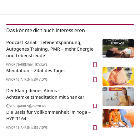
Das könnte dich auch interessieren
Podcast Kanal: Tiefenentspannung,
Autogenes Training, PMR – mehr Energie
und Lebensfreude
VOR 7 JAHREN
4.1K VIEWS
Meditation – Zitat des Tages
VOR 16 JAHREN
507 VIEWS
Der Klang deines Atems –
Achtsamkeitsmeditation mit Shankari
VOR 3 JAHREN
792 VIEWS
Die Basis für Vollkommenheit im Yoga –
HYP.III.64
VOR 13 JAHREN
552 VIEWS