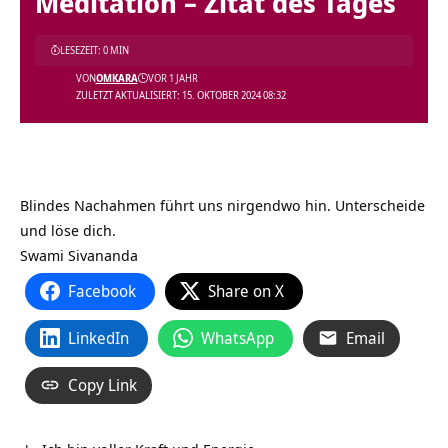
Meditation – Zitat des Tages
LESEZEIT: 0 MIN
VON
OMKARA
VOR 1 JAHR
ZULETZT AKTUALISIERT: 15. OKTOBER 2024 08:32
Blindes Nachahmen führt uns nirgendwo hin. Unterscheide
und löse dich.
Swami Sivananda
Facebook
Share on X
LinkedIn
WhatsApp
Email
Copy Link