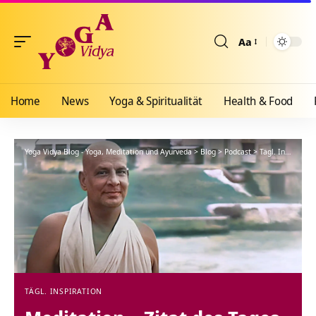
Aa
Größenänderun
Home
News
Yoga & Spiritualität
Health & Food
Yoga Vidya Blog - Yoga, Meditation und Ayurveda
>
Blog
>
Podcast
>
Tägl. Inspiration
TÄGL. INSPIRATION