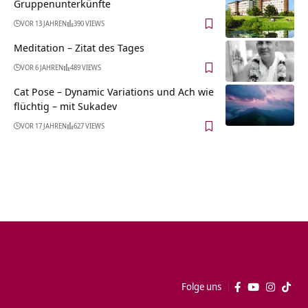
Gruppenunterkünfte
VOR 13 JAHREN
390 VIEWS
Meditation – Zitat des Tages
VOR 6 JAHREN
489 VIEWS
Cat Pose – Dynamic Variations und Ach wie
flüchtig – mit Sukadev
VOR 17 JAHREN
627 VIEWS
Folge uns