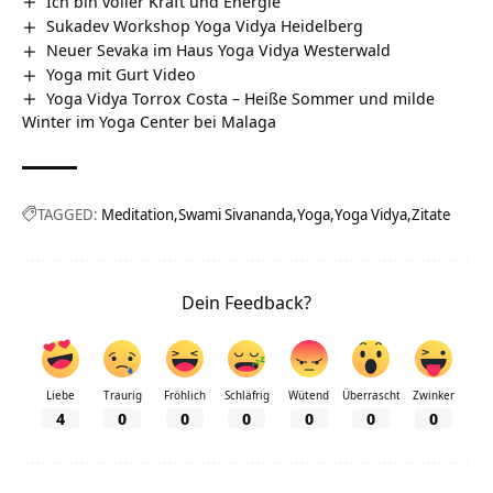
Ich bin voller Kraft und Energie
Sukadev Workshop Yoga Vidya Heidelberg
Neuer Sevaka im Haus Yoga Vidya Westerwald
Yoga mit Gurt Video
Yoga Vidya Torrox Costa – Heiße Sommer und milde
Winter im Yoga Center bei Malaga
TAGGED:
Meditation
Swami Sivananda
Yoga
Yoga Vidya
Zitate
Dein Feedback?
Liebe
Traurig
Fröhlich
Schläfrig
Wütend
Überrascht
Zwinker
4
0
0
0
0
0
0