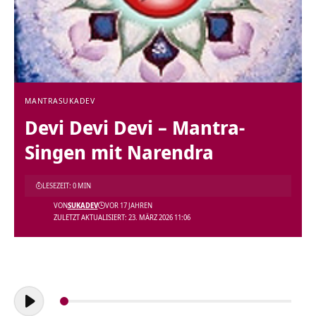
MANTRA
SUKADEV
Devi Devi Devi – Mantra-
Singen mit Narendra
LESEZEIT: 0 MIN
VON
SUKADEV
VOR 17 JAHREN
ZULETZT AKTUALISIERT: 23. MÄRZ 2026 11:06
Audio-
Player