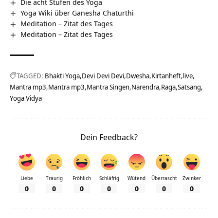
Die acht Stufen des Yoga
Yoga Wiki über Ganesha Chaturthi
Meditation – Zitat des Tages
Meditation – Zitat des Tages
TAGGED:
Bhakti Yoga
Devi Devi Devi
Dwesha
Kirtanheft
live
Mantra mp3
Mantra mp3
Mantra Singen
Narendra
Raga
Satsang
Yoga Vidya
Dein Feedback?
Liebe
Traurig
Fröhlich
Schläfrig
Wütend
Überrascht
Zwinker
0
0
0
0
0
0
0