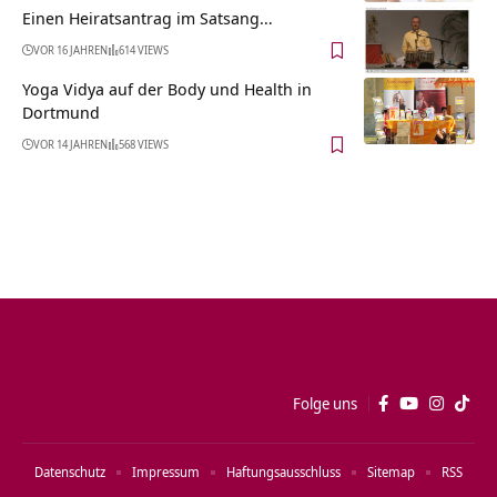
Einen Heiratsantrag im Satsang…
VOR 16 JAHREN
614 VIEWS
Yoga Vidya auf der Body und Health in
Dortmund
VOR 14 JAHREN
568 VIEWS
Folge uns
Datenschutz
Impressum
Haftungsausschluss
Sitemap
RSS